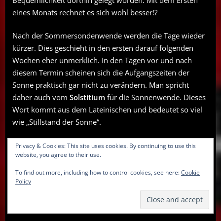
eines Monats rechnet es sich wohl besser!?
Nach der Sommersondenwende werden die Tage wieder
kürzer. Dies geschieht in den ersten darauf folgenden
Wochen eher unmerklich. In den Tagen vor und nach
diesem Termin scheinen sich die Aufgangszeiten der
Sonne praktisch gar nicht zu verändern. Man spricht
daher auch vom
Solstitium
für die Sonnenwende. Dieses
Wort kommt aus dem Lateinischen und bedeutet so viel
wie „Stillstand der Sonne“.
Und es gibt auf dem Breitengrad von Berlin und weiter
Privacy & Cookies: This site uses cookies. By continuing to use this
website, you agree to their use.
nördlich keine richtig dunkle Nacht mehr, da die Sonne
nicht tief genug unter den Horizont kommt. Die
To find out more, including how to control cookies, see here:
Cookie
Policy
sogenannte astronomische Dämmerung dauert die
gesamte Nacht. Man unterscheidet hierbei zwischen den
folgenden Dämmerungserscheinungen: