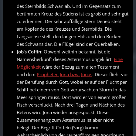
des Sternbilds Schwan ab. Und im Gegensatz zum
berühmten Kreuz des Südens ist es groß und sehr gut
zu erkennen. Der sehr auffällige Stern Deneb steht
am Kopfende des Kreuzes und Sternbilds. Die
Längsachse stellt den langen Hals und den Rücken
des Schwans dar. Die Flügel sind der Querbalken.
Job’s Coffin
: Obwohl weithin bekannt, ist die
Namensherkunft dieses Asterismus ungeklärt.
Eine
Möglichkeit
wäre der Bezug zum alten Testament
und dem
Propheten Jona bzw. Jonas
. Dieser flieht vor
der Berufung durch Gott, wobei er auf der Flucht per
Schiff bei einem von Gott verursachten Sturm in das
Meer springen muss. Dort wird er von einem großen
Fisch verschluckt. Nach drei Tagen und Nächten des
Betens wird Jona wieder ausgespuckt. Dieser
Zusammenhang zum Asterismus ist aber nicht
belegt. Der Begriff Coffein (Sarg) kommt
wahrscheinlich von der rautenförmigen Anordnung