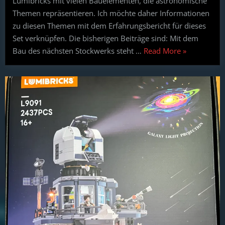
Lumibricks mit vielen Bauelementen, die astronomische
Das
Themen repräsentieren. Ich möchte daher Informationen
Hertzsprung
zu diesen Themen mit dem Erfahrungsbericht für dieses
Russel-
Set verknüpfen. Die bisherigen Beiträge sind: Mit dem
Diagramm
“Geklemmte
Bau des nächsten Stockwerks steht …
Read More
»
Astronomie
mit
der
alpinen
Sternwarte:
Thema
–
Das
Hertzsprung
Russel-
Diagramm”