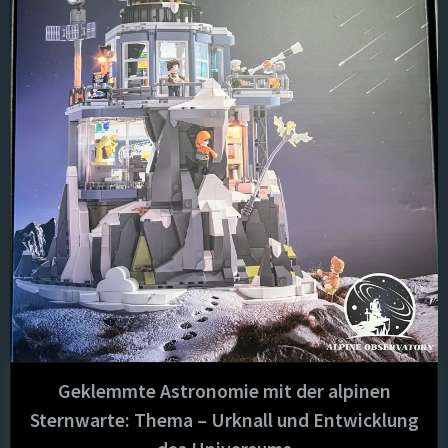
die
Erwei
der
kosmo
Beoba
Geklemmte Astronomie mit der alpinen
Sternwarte: Thema – Urknall und Entwicklung