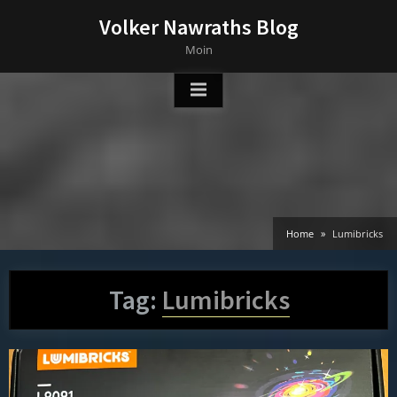
Skip
Volker Nawraths Blog
to
Moin
content
Home
Lumibricks
Tag:
Lumibricks