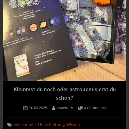
Klemmst du noch oder astronomisierst du
schon?
Posted
By
on
20.09.2025
vnawrath
4 Comments
on
Klemmst
du
,
,
Astronomie
Unterhaltung
Wissen
noch