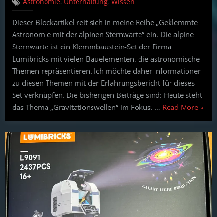
,
,
Astronomie
Unterhaltung
Wissen
mit
der
Dieser Blockartikel reit sich in meine Reihe „Geklemmte
alpinen
Astronomie mit der alpinen Sternwarte“ ein. Die alpine
Sternwarte:
Thema
Sternwarte ist ein Klemmbaustein-Set der Firma
–
Lumibricks mit vielen Bauelementen, die astronomische
Gravitation
Themen repräsentieren. Ich möchte daher Informationen
für
zu diesen Themen mit der Erfahrungsbericht für dieses
die
Set verknüpfen. Die bisherigen Beiträge sind: Heute steht
Erweiterung
der
“Gek
das Thema „Gravitationswellen“ im Fokus. …
Read More
»
kosmologis
Astro
Beobachtun
mit
der
alpin
Stern
Them
–
Gravi
für