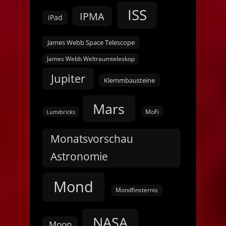
ISS
IPMA
iPad
James Webb Space Telescope
James Webb Weltraumteleskop
Jupiter
Klemmbausteine
Mars
MoFi
Lumibricks
Monatsvorschau
Astronomie
Mond
Mondfinsternis
NASA
Moon