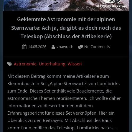
Geklemmte Astronomie mit der alpinen
Sternwarte: Ach ja, da gibt es doch noch das
Teleskop (Abschluss der Artikelserie)
Posted
By
on
14.05.2026
vnawrath
No Comments
on
Geklemmte
Astronomie
,
,
Astronomie
Unterhaltung
Wissen
mit
der
Mit diesem Beitrag kommt meine Artikelserie zum
alpinen
Klemmbaustein-Set „Alpine Sternwarte“ von Lumibricks
Sternwarte:
Ach
zum Ende. Dieses Set enthält vele Bauelemente, die
ja,
astronomische Themen repräsentieren. Ich wollte daher
da
Informationen zu diesen Themen mit dem
gibt
Erfahrungsbericht für dieses Set verknüpfen. Hier ein
es
Überblick zu den Beiträgen: Mit Abschluss des Baus
doch
noch
kommt nun endlich das Teleskop. Lumibricks hat es …