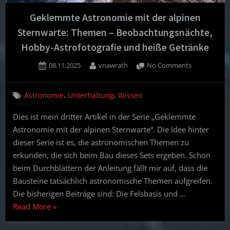
Geklemmte Astronomie mit der alpinen
Sternwarte: Themen – Beobachtungsnächte,
Hobby-Astrofotografie und heiße Getränke
Posted
By
on
08.11.2025
vnawrath
No Comments
on
Geklemmte
Astronomie
,
,
Astronomie
Unterhaltung
Wissen
mit
der
Dies ist mein dritter Artikel in der Serie „Geklemmte
alpinen
Astronomie mit der alpinen Sternwarte“. Die Idee hinter
Sternwarte:
Themen
dieser Serie ist es, die astronomischen Themen zu
–
erkunden, die sich beim Bau dieses Sets ergeben. Schon
Beobachtung
beim Durchblättern der Anleitung fällt mir auf, dass die
Hobby-
Bausteine tatsächlich astronomische Themen aufgreifen.
Astrofotogra
Die bisherigen Beiträge sind: Die Felsbasis und …
und
heiße
“Geklemmte
Read More
»
Getränke
Astronomie