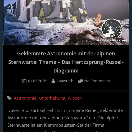
Geklemmte Astronomie mit der alpinen
Sternwarte: Thema – Das Hertzsprung-Russel-
Diagramm
Posted
By
on
01.03.2026
vnawrath
No Comments
on
Geklemmte
Astronomie
,
,
Astronomie
Unterhaltung
Wissen
mit
der
Dieser Blockartikel reiht sich in meine Reihe „Geklemmte
alpinen
Astronomie mit der alpinen Sternwarte“ ein. Die alpine
Sternwarte:
Thema
Sternwarte ist ein Klemmbaustein-Set der Firma
–