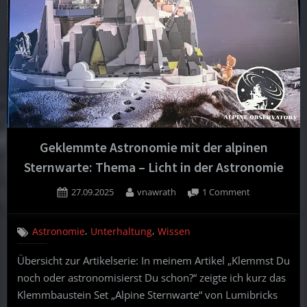
Geklemmte Astronomie mit der alpinen
Sternwarte: Thema – Licht in der Astronomie
Posted
By
on
27.09.2025
vnawrath
1 Comment
on
Geklemmte
Astronomie
,
,
Astronomie
Unterhaltung
Wissen
mit
der
Übersicht zur Artikelserie: In meinem Artikel „Klemmst Du
alpinen
noch oder astronomisierst Du schon?“ zeigte ich kurz das
Sternwarte:
Thema
Klemmbaustein Set „Alpine Sternwarte“ von Lumibricks
–