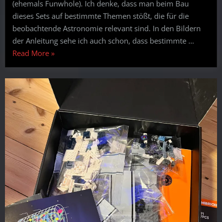
(ehemals Funwhole). Ich denke, dass man beim Bau
Licht
dieses Sets auf bestimmte Themen stößt, die für die
in
beobachtende Astronomie relevant sind. In den Bildern
der
der Anleitung sehe ich auch schon, dass bestimmte …
Astronomie
“Geklemmte
Read More
»
Astronomie
mit
der
alpinen
Sternwarte:
Thema
–
Licht
in
der
Astronomie”