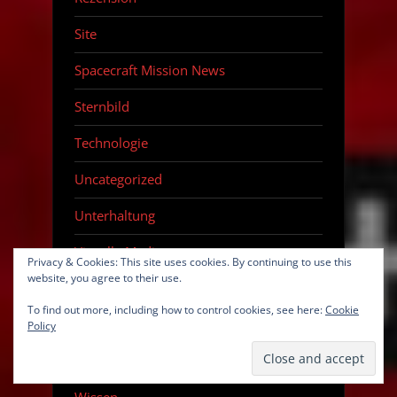
Site
Spacecraft Mission News
Sternbild
Technologie
Uncategorized
Unterhaltung
Visuelle Medien
Privacy & Cookies: This site uses cookies. By continuing to use this
website, you agree to their use.
Weiteres Wissen
To find out more, including how to control cookies, see here:
Cookie
WinterRätselDerAstronomie
Policy
Wirtschaft