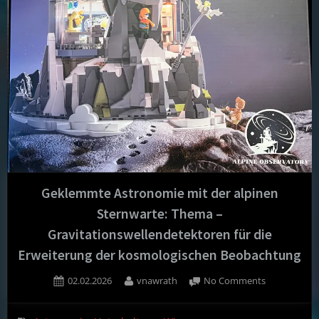
Geklemmte Astronomie mit der alpinen
Sternwarte: Thema –
Gravitationswellendetektoren für die
Erweiterung der kosmologischen Beobachtung
Posted
By
on
02.02.2026
vnawrath
No Comments
on
Geklemmte
Astronomie