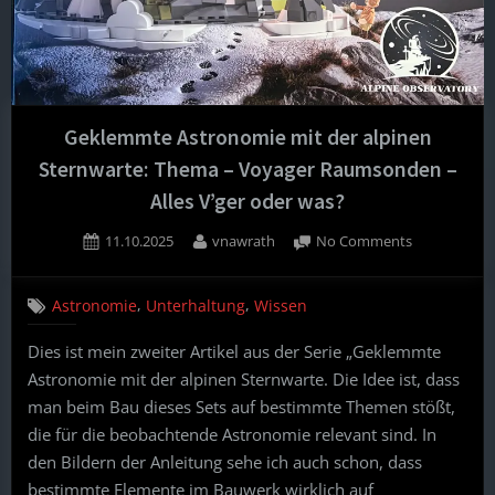
Geklemmte Astronomie mit der alpinen
Sternwarte: Thema – Voyager Raumsonden –
Alles V’ger oder was?
Posted
By
on
11.10.2025
vnawrath
No Comments
on
Geklemmte
Astronomie
,
,
Astronomie
Unterhaltung
Wissen
mit
der
Dies ist mein zweiter Artikel aus der Serie „Geklemmte
alpinen
Astronomie mit der alpinen Sternwarte. Die Idee ist, dass
Sternwarte:
Thema
man beim Bau dieses Sets auf bestimmte Themen stößt,
–
die für die beobachtende Astronomie relevant sind. In
Voyager
den Bildern der Anleitung sehe ich auch schon, dass
Raumsonde
bestimmte Elemente im Bauwerk wirklich auf
–