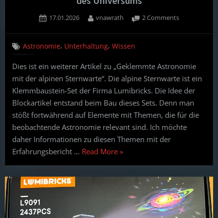
des Universums
Posted
By
on
17.01.2026
vnawrath
2 Comments
on
Geklemmte
Astronomie
,
,
Astronomie
Unterhaltung
Wissen
mit
der
Dies ist ein weiterer Artikel zu „Geklemmte Astronomie
alpinen
mit der alpinen Sternwarte“. Die alpine Sternwarte ist ein
Sternwarte:
Thema
Klemmbaustein-Set der Firma Lumibricks. Die Idee der
–
Blockartikel entstand beim Bau dieses Sets. Denn man
Urknall
stößt fortwährend auf Elemente mit Themen, die für die
und
beobachtende Astronomie relevant sind. Ich möchte
Entwicklung
daher Informationen zu diesen Themen mit der
des
Universums
“Geklemmte
Erfahrungsbericht …
Read More
»
Astronomie
mit
der
alpinen
Sternwarte: