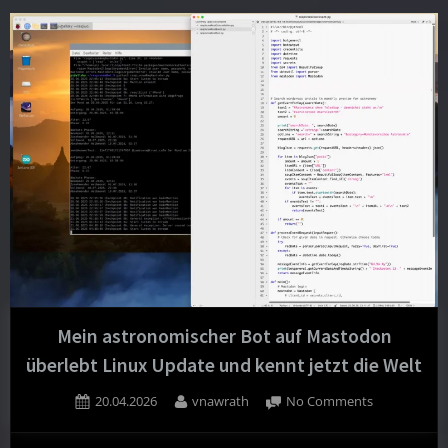
Teleskop:
Vorschau
für
Mai
2026”
Mein astronomischer Bot auf Mastodon
überlebt Linux Update und kennt jetzt die Welt
Posted
By
on
20.04.2026
vnawrath
No Comments
on
Mein
astronomisc