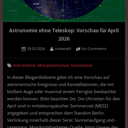
Astronomie ohne Teleskop: Vorschau für April
2026
Posted
By
on
29.03.2026
vnawrath
No Comments
on
Astronomie
ohne
,
Astronomie
Monatsvorschau Astronomie
Teleskop:
Vorschau
In dieser Blogartikelserie gebe ich eine Vorschau auf
für
astronomische Ereignisse und Konstellationen, die mit
April
2026
bloßem Auge oder maximal einem Fernglas beobachtet
werden können. Bitte beachten Sie: Die Uhrzeiten für den
April sind in mitteleuropäischer Sommerzeit (MESZ)
angegeben und entsprechen dem Standort Berlin.
Verlinkung innerhalb dieser Serie: Sonnenaufgang und -
untergang, Mondsichtbarkeiten Quelle: https://www.der-