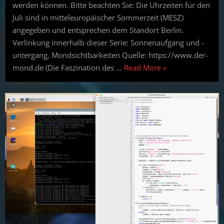
werden können. Bitte beachten Sie: Die Uhrzeiten für den
Juli sind in mitteleuropäischer Sommerzeit (MESZ)
angegeben und entsprechen dem Standort Berlin.
Verlinkung innerhalb dieser Serie: Sonnenaufgang und -
untergang, Mondsichtbarkeiten Quelle: https://www.der-
“Astronomie
mond.de (Die Faszination des …
Read More
»
ohne
Teleskop:
Vorschau
für
Juli
2026”