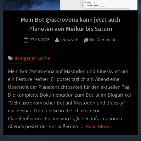
Mein Bot @astrovona kann jetzt auch
Planeten von Merkur bis Saturn
Posted
By
on
27.06.2026
vnawrath
No Comments
on
Mein
Bot
In eigener Sache
@astrovona
kann
Mein Bot @astrovona auf Mastodon und Bluesky ist um
jetzt
ein Feature reicher. Er postet täglich am Abend eine
auch
Planeten
Übersicht der Planetensichtbarkeit für den aktuellen Tag:
von
Die komplette Dokumentation zum Bot ist im Blogartikel
Merkur
“Mein astronomischer Bot auf Mastodon und Bluesky”
bis
nachlesbar. Unten beschreibe ich das neue
Saturn
Planetenfeature. Posten von täglichen Informationen
“Mein
Abends postet der Bot außerdem …
Read More
»
Bot