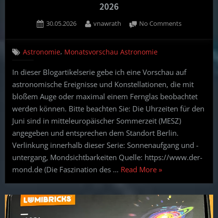
2026
Posted
By
on
30.05.2026
vnawrath
No Comments
on
Astronomie
ohne
,
Astronomie
Monatsvorschau Astronomie
Teleskop:
Vorschau
In dieser Blogartikelserie gebe ich eine Vorschau auf
für
astronomische Ereignisse und Konstellationen, die mit
Juni
2026
bloßem Auge oder maximal einem Fernglas beobachtet
werden können. Bitte beachten Sie: Die Uhrzeiten für den
Juni sind in mitteleuropäischer Sommerzeit (MESZ)
angegeben und entsprechen dem Standort Berlin.
Verlinkung innerhalb dieser Serie: Sonnenaufgang und -
untergang, Mondsichtbarkeiten Quelle: https://www.der-
“Astronomie
mond.de (Die Faszination des …
Read More
»
ohne
Teleskop:
Vorschau
für