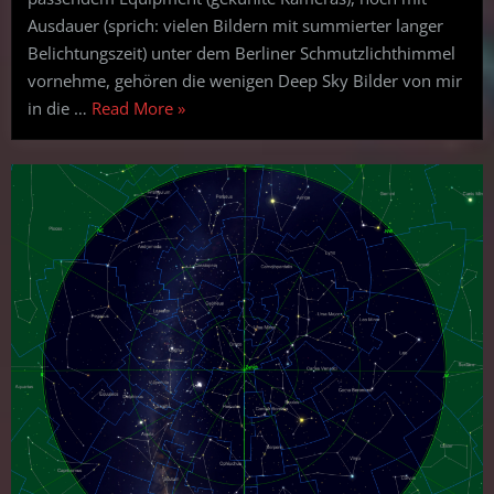
zu
Ausdauer (sprich: vielen Bildern mit summierter langer
wenigen
Belichtungszeit) unter dem Berliner Schmutzlichthimmel
Astrofotos
vornehme, gehören die wenigen Deep Sky Bilder von mir
verzweifelt
(LLM
“Wenn
in die …
Read More
»
KI:
der
Claude.ai)
“Experte”
an
Deinen
schlechten
und
viel
zu
wenigen
Astrofotos
verzweifelt
(LLM
KI:
Claude.ai)”