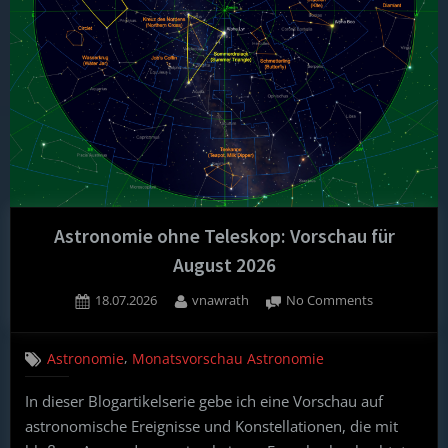
Astronomie ohne Teleskop: Vorschau für
August 2026
Posted
By
on
18.07.2026
vnawrath
No Comments
on
Astronomie
ohne
,
Astronomie
Monatsvorschau Astronomie
Teleskop:
Vorschau
In dieser Blogartikelserie gebe ich eine Vorschau auf
für
astronomische Ereignisse und Konstellationen, die mit
August
2026