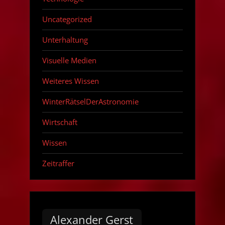
Uncategorized
Unterhaltung
Visuelle Medien
Weiteres Wissen
WinterRätselDerAstronomie
Wirtschaft
Wissen
Zeitraffer
Alexander Gerst