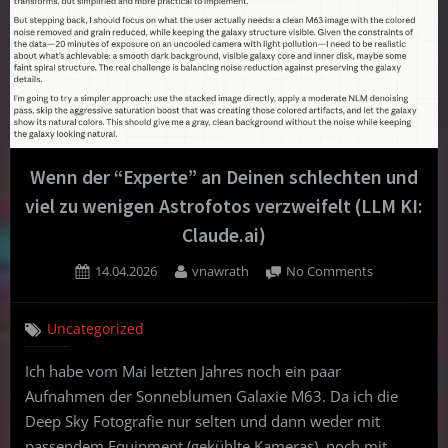
Wenn der “Experte” an Deinen schlechten und
viel zu wenigen Astrofotos verzweifelt (LLM KI:
Claude.ai)
Posted
By
on
14.04.2026
vnawrath
No Comments
on
Wenn
der
Uncategorized
“Experte”
an
Ich habe vom Mai letzten Jahres noch ein paar
Deinen
Aufnahmen der Sonneblumen Galaxie M63. Da ich die
schlechten
und
Deep Sky Fotografie nur selten und dann weder mit
viel
passendem Equipment (gekühlte Kameras), noch mit