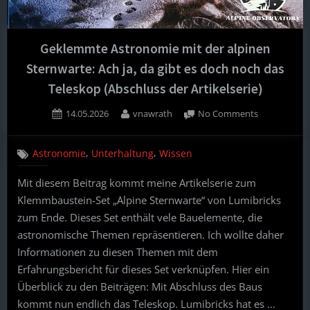
Geklemmte Astronomie mit der alpinen
Sternwarte: Ach ja, da gibt es doch noch das
Teleskop (Abschluss der Artikelserie)
Posted
By
on
14.05.2026
vnawrath
No Comments
on
Geklemmte
Astronomie
,
,
Astronomie
Unterhaltung
Wissen
mit
der
Mit diesem Beitrag kommt meine Artikelserie zum
alpinen
Klemmbaustein-Set „Alpine Sternwarte“ von Lumibricks
Sternwarte:
Ach
zum Ende. Dieses Set enthält vele Bauelemente, die
ja,
astronomische Themen repräsentieren. Ich wollte daher
da
Informationen zu diesen Themen mit dem
gibt
Erfahrungsbericht für dieses Set verknüpfen. Hier ein
es
Überblick zu den Beiträgen: Mit Abschluss des Baus
doch
noch
kommt nun endlich das Teleskop. Lumibricks hat es …