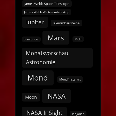
James Webb Space Telescope
James Webb Weltraumteleskop
Jupiter
Klemmbausteine
Mars
MoFi
Lumibricks
Monatsvorschau
Astronomie
Mond
Mondfinsternis
NASA
Moon
NASA InSight
Plejaden