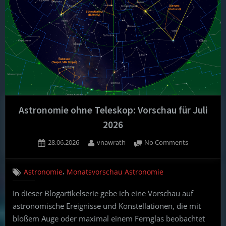
Astronomie ohne Teleskop: Vorschau für Juli
2026
Posted
By
on
28.06.2026
vnawrath
No Comments
on
Astronomie
ohne
,
Astronomie
Monatsvorschau Astronomie
Teleskop:
Vorschau
In dieser Blogartikelserie gebe ich eine Vorschau auf
für
astronomische Ereignisse und Konstellationen, die mit
Juli
2026
bloßem Auge oder maximal einem Fernglas beobachtet