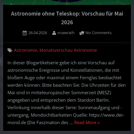
Astronomie ohne Teleskop: Vorschau für Mai
2026
Posted
By
on
26.04.2026
vnawrath
No Comments
on
Astronomie
ohne
,
Astronomie
Monatsvorschau Astronomie
Teleskop:
Vorschau
In dieser Blogartikelserie gebe ich eine Vorschau auf
für
astronomische Ereignisse und Konstellationen, die mit
Mai
2026
bloßem Auge oder maximal einem Fernglas beobachtet
werden können. Bitte beachten Sie: Die Uhrzeiten für den
Mai sind in mitteleuropäischer Sommerzeit (MESZ)
angegeben und entsprechen dem Standort Berlin.
Verlinkung innerhalb dieser Serie: Sonnenaufgang und -
untergang, Mondsichtbarkeiten Quelle: https://www.der-
“Astronomie
mond.de (Die Faszination des …
Read More
»
ohne