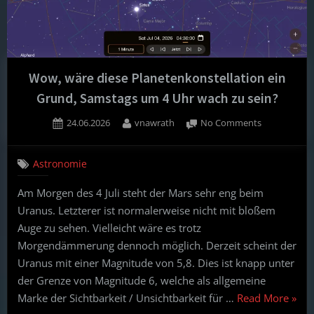
Wow, wäre diese Planetenkonstellation ein
Grund, Samstags um 4 Uhr wach zu sein?
Posted
By
on
24.06.2026
vnawrath
No Comments
on
Wow,
wäre
Astronomie
diese
Planetenkons
Am Morgen des 4 Juli steht der Mars sehr eng beim
ein
Uranus. Letzterer ist normalerweise nicht mit bloßem
Grund,
Samstags
Auge zu sehen. Vielleicht wäre es trotz
um
Morgendämmerung dennoch möglich. Derzeit scheint der
4
Uranus mit einer Magnitude von 5,8. Dies ist knapp unter
Uhr
der Grenze von Magnitude 6, welche als allgemeine
wach
“Wow
Marke der Sichtbarkeit / Unsichtbarkeit für …
Read More
»
zu
sein?