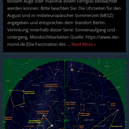
bloßem Auge oder maximal einem Fernglas beobachtet
werden können. Bitte beachten Sie: Die Uhrzeiten für den
August sind in mitteleuropäischer Sommerzeit (MESZ)
angegeben und entsprechen dem Standort Berlin.
Verlinkung innerhalb dieser Serie: Sonnenaufgang und -
untergang, Mondsichtbarkeiten Quelle: https://www.der-
“Astronomie
mond.de (Die Faszination des …
Read More
»
ohne
Teleskop:
Vorschau
für
August
2026”