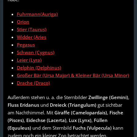
Fuhrmann(Auriga)
Orion
Stier (Taurus)
Widder (Aries
Pegasus
Schwan (Cygnus)
Leier (Lyra)
Delphin (Delphinus)
Großer Bär (Ursa Major) & Kleiner Bär (Ursa Minor)
Drache (Draco)
Außerdem stehen u. a. die Sternbilder
Zwillinge (Gemini)
,
Fluss Eridanus
und
Dreieck (Triangulum)
gut sichtbar
am Nachthimmel. Mit
Giraffe (Camelopardais)
,
Fische
(Pisces)
,
Eidechse (Lacerta)
,
Lux (Lynx)
,
Füllen
(Equuleus)
und dem Sternbild
Fuchs (Vulpecula)
kann
zudem noch ein kleiner Zoo betrachtet werden.