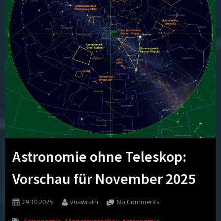
Astronomie ohne Teleskop:
Vorschau für November 2025
Posted
By
on
29.10.2025
vnawrath
No Comments
on
Astronomie
,