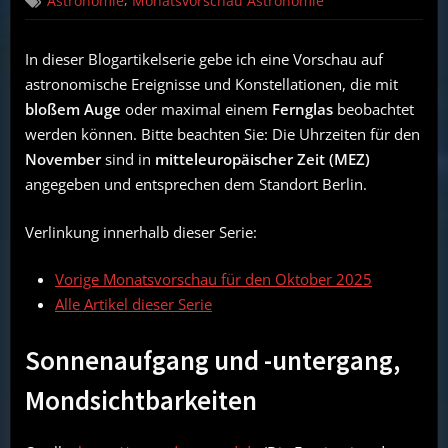
Astronomie
Monatsvorschau Astronomie
ohne
Teleskop:
Vorschau
In dieser Blogartikelserie gebe ich eine Vorschau auf
für
astronomische Ereignisse und Konstellationen, die mit
November
2025
bloßem Auge
oder maximal einem
Fernglas
beobachtet
werden können. Bitte beachten Sie: Die Uhrzeiten für den
November
sind in
mitteleuropäischer Zeit (MEZ)
angegeben und entsprechen dem Standort Berlin.
Verlinkung innerhalb dieser Serie:
Vorige Monatsvorschau für den Oktober 2025
Alle Artikel dieser Serie
Sonnenaufgang und -untergang,
Mondsichtbarkeiten