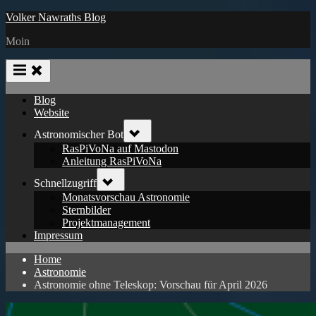
Skip
Volker Nawraths Blog
to
Moin
content
Blog
Website
Toggle
Astronomischer Bot
sub-
menu
RasPiVoNa auf Mastodon
Anleitung RasPiVoNa
Toggle
Schnellzugriff
sub-
menu
Monatsvorschau Astronomie
Sternbilder
Projektmanagement
Impressum
Home
Astronomie
Astronomie ohne Teleskop: Vorschau für April 2026