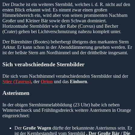
Der Drache ist ein weiteres Sternbild, welches i. d. R. nicht auf den
ersten Blick erkannt wird. Es nimmt zwar einen großen
Himmelsbereich ein, wird aber von seinen prominenten Nachbarn
Großer und Kleiner Bär sowie dem Schwan dominiert.
Horizontnahe Sternbilder wie der Rabe (Corvus) und Becher
(Crater) gehen bei Lichtverschmutzung nahezu komplett unter.
Der Bärenhüter (Bootes) beherbergt übrigens den markanten Stern
Arktur. Er kann schon in der Abenddämmerung gesehen werden. Er
ist der hellste Stern am Nordhimmel und der dritthellste insgesamt.
Sich verabschiedende Sternbilder
Die sich vom Nachthimmel verabschiedenden Sternbilder sind der
Stier (Taurus)
, der
Orion
und das
Einhorn
.
Asterismen
In der obigen Sternhimmelabbildung (23 Uhr) habe ich neben
Wintersechseck und Frühlingsdreieck weitere Asterismen in Orange
eingezeichnet:
Der
Große Wagen
dürfte der bekannteste Asterismus sein. Er
ist der Kernbestandteil vom Sternbild
. Der Große Bär / Die