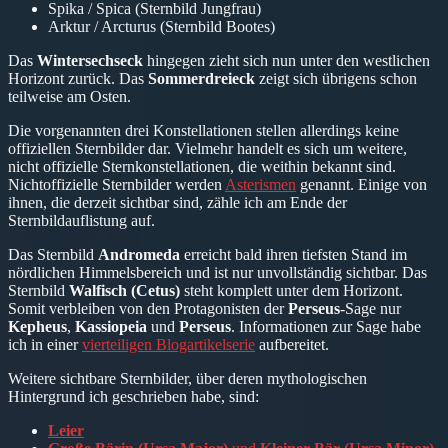
Spika / Spica (Sternbild Jungfrau)
Arktur / Arcturus (Sternbild Bootes)
Das
Wintersechseck
hingegen zieht sich nun unter den westlichen
Horizont zurück. Das
Sommerdreieck
zeigt sich übrigens schon
teilweise am Osten.
Die vorgenannten drei Konstellationen stellen allerdings keine
offiziellen Sternbilder dar. Vielmehr handelt es sich um weitere,
nicht offizielle Sternkonstellationen, die weithin bekannt sind.
Nichtoffizielle Sternbilder werden
Asterismen
genannt. Einige von
ihnen, die derzeit sichtbar sind, zähle ich am Ende der
Sternbildauflistung auf.
Das Sternbild
Andromeda
erreicht bald ihren tiefsten Stand im
nördlichen Himmelsbereich und ist nur unvollständig sichtbar. Das
Sternbild
Walfisch (Cetus)
steht komplett unter dem Horizont.
Somit verbleiben von den Protagonisten der
Perseus
-Sage nur
Kepheus
,
Kassiopeia
und
Perseus
. Informationen zur Sage habe
ich in einer
vierteiligen Blogartikelserie
aufbereitet.
Weitere sichtbare Sternbilder, über deren mythologischen
Hintergrund ich geschrieben habe, sind:
Leier