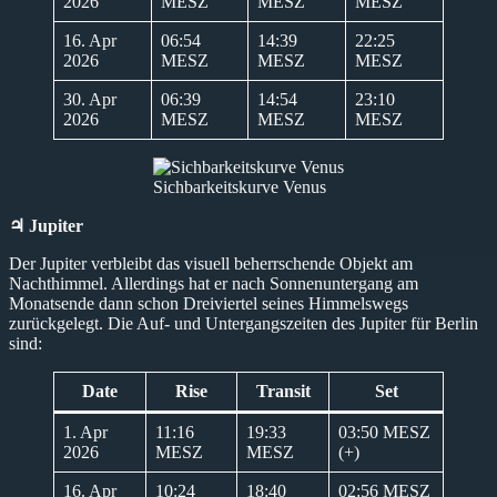
2026
MESZ
MESZ
MESZ
16. Apr
06:54
14:39
22:25
2026
MESZ
MESZ
MESZ
30. Apr
06:39
14:54
23:10
2026
MESZ
MESZ
MESZ
Sichbarkeitskurve Venus
♃ Jupiter
Der Jupiter verbleibt das visuell beherrschende Objekt am
Nachthimmel. Allerdings hat er nach Sonnenuntergang am
Monatsende dann schon Dreiviertel seines Himmelswegs
zurückgelegt. Die Auf- und Untergangszeiten des Jupiter für Berlin
sind:
Date
Rise
Transit
Set
1. Apr
11:16
19:33
03:50 MESZ
2026
MESZ
MESZ
(+)
16. Apr
10:24
18:40
02:56 MESZ