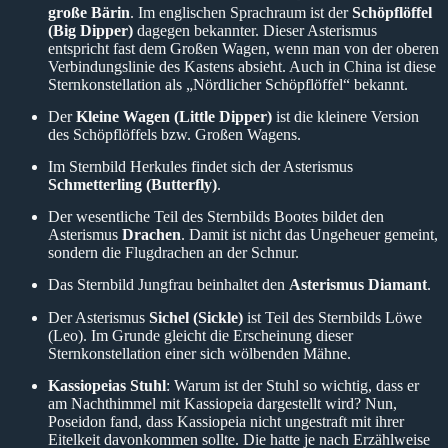
große Bärin
. Im englischen Sprachraum ist der
Schöpflöffel
(Big Dipper)
dagegen bekannter. Dieser Asterismus
entspricht fast dem Großen Wagen, wenn man von der oberen
Verbindungslinie des Kastens absieht. Auch in China ist diese
Sternkonstellation als „Nördlicher Schöpflöffel“ bekannt.
Der
Kleine Wagen (Little Dipper)
ist die kleinere Version
des Schöpflöffels bzw. Großen Wagens.
Im Sternbild Herkules findet sich der Asterismus
Schmetterling (Butterfly)
.
Der wesentliche Teil des Sternbilds Bootes bildet den
Asterismus
Drachen
. Damit ist nicht das Ungeheuer gemeint,
sondern die Flugdrachen an der Schnur.
Das Sternbild Jungfrau beinhaltet den
Asterismus Diamant
.
Der Asterismus
Sichel (Sickle)
ist Teil des Sternbilds Löwe
(Leo). Im Grunde gleicht die Erscheinung dieser
Sternkonstellation einer sich wölbenden Mähne.
Kassiopeias Stuhl
: Warum ist der Stuhl so wichtig, dass er
am Nachthimmel mit Kassiopeia dargestellt wird? Nun,
Poseidon fand, dass Kassiopeia nicht ungestraft mit ihrer
Eitelkeit davonkommen sollte. Die hatte je nach Erzählweise