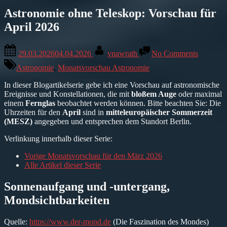
Astronomie ohne Teleskop: Vorschau für
April 2026
Posted
By
on
29.03.2026
04.04.2026
vnawrath
No Comments
on
Astrono
ohne
Astronomie
,
Monatsvorschau Astronomie
Teleskop
Vorscha
In dieser Blogartikelserie gebe ich eine Vorschau auf astronomische
für
Ereignisse und Konstellationen, die mit
bloßem Auge
oder maximal
April
einem
Fernglas
beobachtet werden können. Bitte beachten Sie: Die
2026
Uhrzeiten für den
April
sind in
mitteleuropäischer Sommerzeit
(MESZ)
angegeben und entsprechen dem Standort Berlin.
Verlinkung innerhalb dieser Serie:
Vorige Monatsvorschau für den März 2026
Alle Artikel dieser Serie
Sonnenaufgang und -untergang,
Mondsichtbarkeiten
Quelle:
https://www.der-mond.de
(Die Faszination des Mondes)