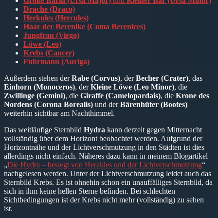
Große Bärin (Ursa Major)
und
Kleiner Bär (Ursa Minor)
Drache (Draco)
Herkules (Hercules)
Haar der Berenike (Coma Berenices)
Jungfrau (Virgo)
Löwe (Leo)
Krebs (Cancer)
Fuhrmann (Auriga)
Außerdem stehen der
Rabe (Corvus)
, der
Becher (Crater)
, das
Einhorn (Monoceros)
, der
Kleine Löwe (Leo Minor)
, die
Zwillinge (Gemini)
, die
Giraffe (Camelopardais)
, die
Krone des
Nordens (Corona Borealis)
und der
Bärenhüter (Bootes)
weiterhin sichtbar am Nachthimmel.
Das weitläufige Sternbild
Hydra
kann derzeit gegen Mitternacht
vollständig über dem Horizont beobachtet werden. Aufgrund der
Horizontnähe und der Lichtverschmutzung in den Städten ist dies
allerdings nicht einfach. Näheres dazu kann in meinem Blogartikel
„
Die Hydra – besiegt von Herakles und der Lichtverschmutzung
“
nachgelesen werden. Unter der Lichtverschmutzung leidet auch das
Sternbild Krebs. Es ist ohnehin schon ein unauffälliges Sternbild, da
sich in ihm keine hellen Sterne befinden. Bei schlechten
Sichtbedingungen ist der Krebs nicht mehr (vollständig) zu sehen
ist.