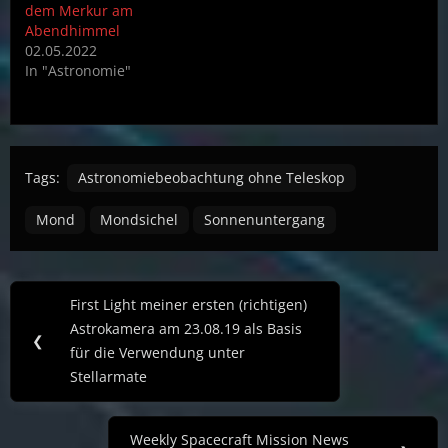
dem Merkur am
Abendhimmel
02.05.2022
In "Astronomie"
Tags:
Astronomiebeobachtung ohne Teleskop
Mond
Mondsichel
Sonnenuntergang
Post
First Light meiner ersten (richtigen)
Previous
navigation
Astrokamera am 23.08.19 als Basis
Post:
❮
für die Verwendung unter
Stellarmate
Weekly Spacecraft Mission News