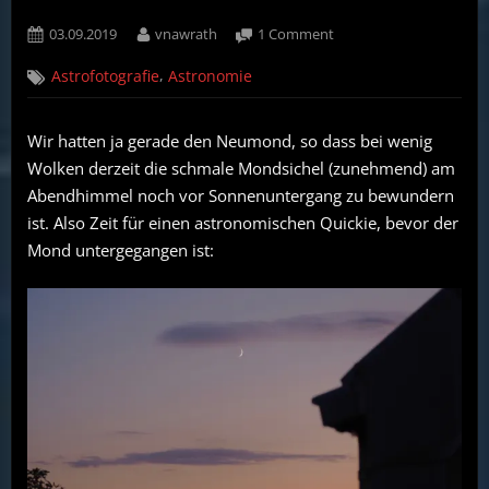
Posted
By
on
03.09.2019
vnawrath
1 Comment
on
Astronomie
,
Astrofotografie
Astronomie
mit
Fernglas
und
Wir hatten ja gerade den Neumond, so dass bei wenig
Smartphone:
Wolken derzeit die schmale Mondsichel (zunehmend) am
Schmale
Mondsichel
Abendhimmel noch vor Sonnenuntergang zu bewundern
am
ist. Also Zeit für einen astronomischen Quickie, bevor der
Abend
Mond untergegangen ist: