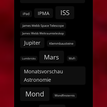
ISS
IPMA
iPad
James Webb Space Telescope
James Webb Weltraumteleskop
Jupiter
Klemmbausteine
Mars
MoFi
Lumibricks
Monatsvorschau
Astronomie
Mond
Mondfinsternis