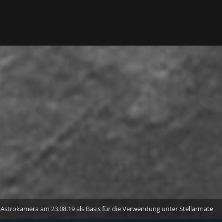
n) Astrokamera am 23.08.19 als Basis für die Verwendung unter Stellarmate