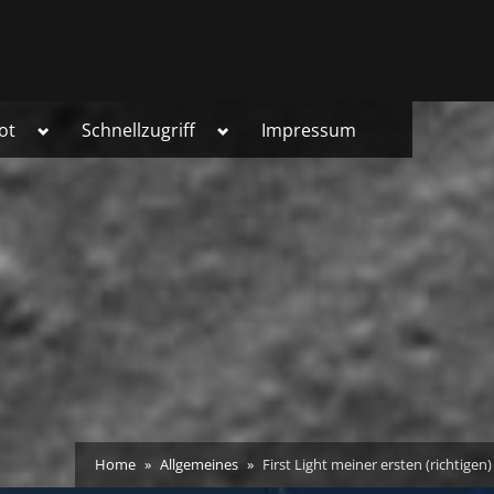
Toggle
Toggle
ot
Schnellzugriff
Impressum
sub-
sub-
menu
menu
Home
Allgemeines
First Light meiner ersten (richtige