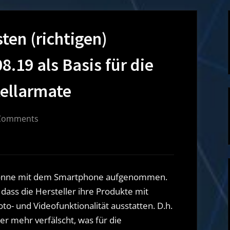
sten (richtigen)
.19 als Basis für die
ellarmate
on
Comments
First
Light
meiner
ersten
 Sonne mit dem Smartphone aufgenommen.
(richtigen)
dass die Hersteller ihre Produkte mit
Astrokamera
to- und Videofunktionalität ausstatten. D.h.
am
r mehr verfälscht, was für die
23.08.19