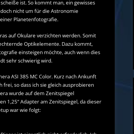
h scheiße ist. So kommt man, ein gewisses
als
n doch nicht um für die Astronomie
Basis
einer Planetenfotografie.
für
die
as auf Okulare verzichten werden. Somit
Verwendung
hlechternde Optikelemente. Dazu kommt,
unter
otografie einsteigen möchte, auch wenn dies
Stellarmate
dt sehr schwierig wird.
mera ASI 385 MC Color. Kurz nach Ankunft
frei, so dass ich sie gleich ausprobieren
mera wurde auf dem Zenitspiegel
en 1,25“ Adapter am Zenitspiegel, da dieser
etup war wie folgt: