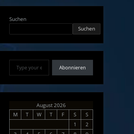
Suchen
Suchen
Type your email…
Abonnieren
August 2026
M
T
W
T
F
S
S
1
2