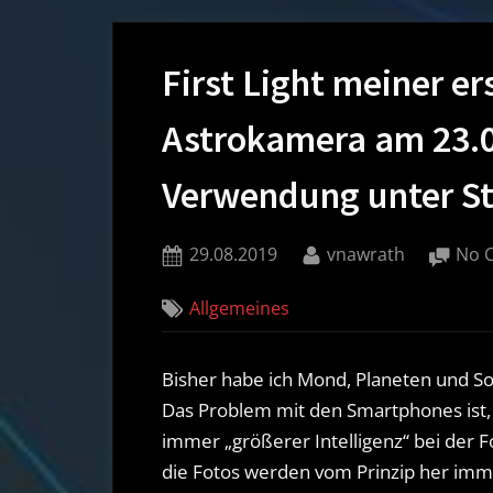
First Light meiner er
Astrokamera am 23.08
Verwendung unter St
Posted
By
29.08.2019
vnawrath
No 
on
Allgemeines
Bisher habe ich Mond, Planeten und
Das Problem mit den Smartphones ist, 
immer „größerer Intelligenz“ bei der Fo
die Fotos werden vom Prinzip her imme