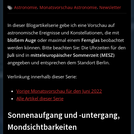
on
Astronomie
,
,
Astronomie
Monatsvorschau Astronomie
Newsletter
ohne
Teleskop:
Vorschau
In dieser Blogartikelserie gebe ich eine Vorschau auf
für
astronomische Ereignisse und Konstellationen, die mit
Juli
2022
bloßem Auge
oder maximal einem
Fernglas
beobachtet
werden können. Bitte beachten Sie: Die Uhrzeiten für den
Juli
sind in
mitteleuropäischer Sommerzeit (MESZ)
angegeben und entsprechen dem Standort Berlin.
Verlinkung innerhalb dieser Serie:
Vorige Monatsvorschau für den Juni 2022
Alle Artikel dieser Serie
Sonnenaufgang und -untergang,
Mondsichtbarkeiten