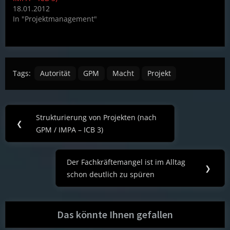
18.01.2012
In "Projektmanagement"
Tags:
Autorität
GPM
Macht
Projekt
Post
Strukturierung von Projekten (nach
Previous
❮
navigation
GPM / IMPA – ICB 3)
Post:
Der Fachkräftemangel ist im Alltag
Next
❯
schon deutlich zu spüren
Post:
Das könnte Ihnen gefallen