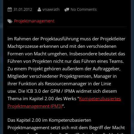
Posted
By
on
31.01.2012
vnawrath
No Comments
on
Macht
Projektmanagement
und
Autorität
in
Im Rahmen der Projektausführung muss der Projektleiter
Projekten
Machtprozesse erkennen und mit den verschiedenen
nach
GPM
Formen von Macht umgehen. Insbesondere bedeutet das
/
Führen von Projekten nicht nur das Führen eines Teams.
IPMA
Zu einem Projekt gehören außerdem der Auftraggeber,
(PM3)
Mitglieder verschiedener Projektgremien, Manager in
ihrer Funktion als Ressourcenmanager in der Linie
usw. Die ICB 3.0 der GPM / IPMA widmet sich diesem
Thema im Kapitel 2.00 des Werks “
Kompetenzbasiertes
Projektmanagement (PM3)
“.
Das Kapitel 2.00 im Kompetenzbasierten
Projektmanagement setzt sich mit dem Begriff der Macht