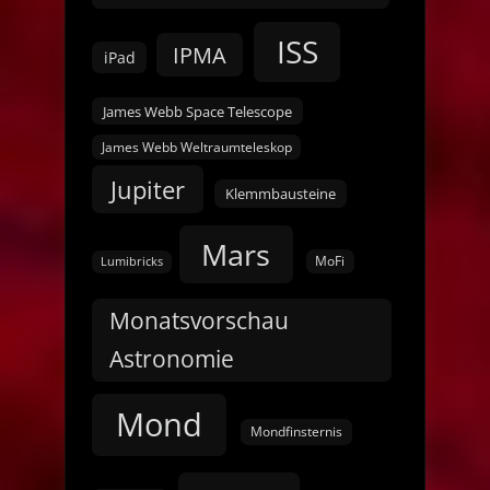
ISS
IPMA
iPad
James Webb Space Telescope
James Webb Weltraumteleskop
Jupiter
Klemmbausteine
Mars
MoFi
Lumibricks
Monatsvorschau
Astronomie
Mond
Mondfinsternis