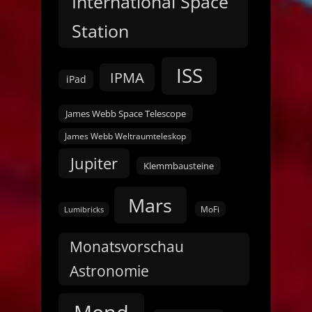
International Space
Station
ISS
IPMA
iPad
James Webb Space Telescope
James Webb Weltraumteleskop
Jupiter
Klemmbausteine
Mars
MoFi
Lumibricks
Monatsvorschau
Astronomie