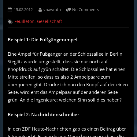
Posted
By
on
15.02.2012
vnawrath
No Comments
on
Der
,
Feuilleton
Gesellschaft
Fachkräftemangel
ist
im
Beispiel 1: Die Fußgängerampel
Alltag
schon
Eine Ampel für Fußgänger an der Schlossallee in Berlin
deutlich
zu
Steglitz wurde umgestellt, dass sie nur noch auf
spüren
Knopfdruck auf grün schaltet. Die Schlossallee hat einen
Mittelstreifen, so dass es also 2 Ampelpaare zum
überqueren gibt. Drücke ich nun den Knopf auf der einen
Seite, wird erst das Ampelpaar auf der anderen Seite
grün. An die Ingenieure: welchen Sinn soll dies haben?
Beispiel 2: Nachrichtenschreiber
In den ZDF Heute-Nachrichten gab es einen Beitrag über
Internetsucht. Es wurde von Menschen gesprochen, die