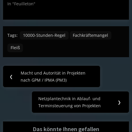
In "Feuilleton"
Tags:
10000-Stunden-Regel
Fachkräftemangel
Fleiß
Post
Macht und Autorität in Projekten
Previous
❮
navigation
nach GPM / IPMA (PM3)
Post:
Netzplantechnik in Ablauf- und
Next
❯
Terminsteuerung von Projekten
Post:
Das könnte Ihnen gefallen