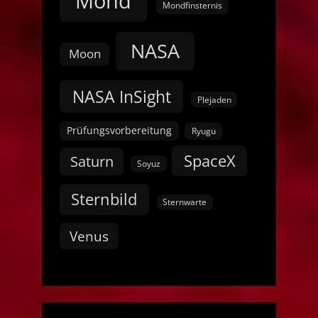
Mond
Mondfinsternis
NASA
Moon
NASA InSight
Plejaden
Prüfungsvorbereitung
Ryugu
SpaceX
Saturn
Soyuz
Sternbild
Sternwarte
Venus