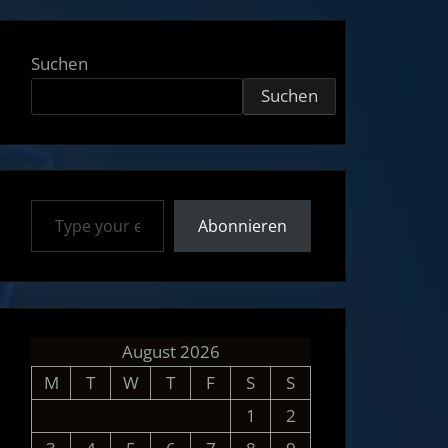
Suchen
Suchen
Type your email…
Abonnieren
August 2026
M
T
W
T
F
S
S
1
2