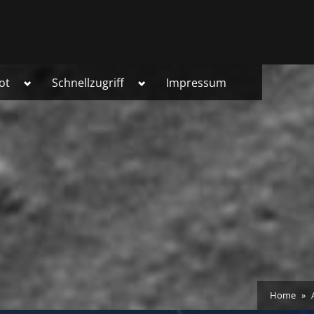
Toggle
Toggle
ot
Schnellzugriff
Impressum
sub-
sub-
menu
menu
Home