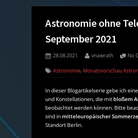
Astronomie ohne Tel
September 2021
Posted
By
28.08.2021
vnawrath
No 
on
,
Astronomie
Monatsvorschau Astro
In dieser Blogartikelserie gebe ich ei
und Konstellationen, die mit
bloßem A
beobachtet werden können. Bitte beach
sind in
mitteleuropäischer Sommerze
Standort Berlin.