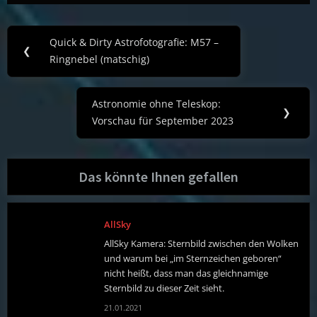
Post
Quick & Dirty Astrofotografie: M57 –
Previous
❮
navigation
Ringnebel (matschig)
Post:
Astronomie ohne Teleskop:
Next
❯
Vorschau für September 2023
Post:
Das könnte Ihnen gefallen
AllSky
AllSky Kamera: Sternbild zwischen den Wolken
und warum bei „im Sternzeichen geboren“
nicht heißt, dass man das gleichnamige
Sternbild zu dieser Zeit sieht.
21.01.2021