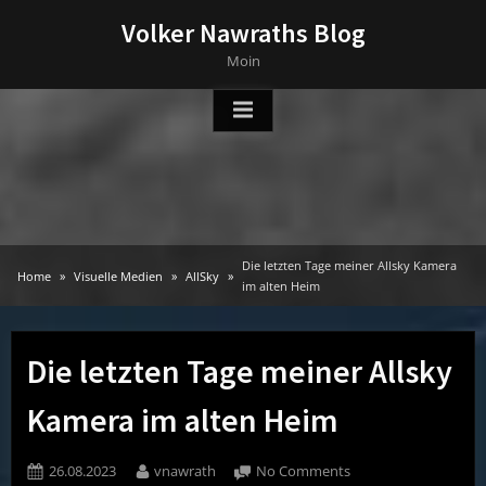
Skip
Volker Nawraths Blog
to
Moin
content
Die letzten Tage meiner Allsky Kamera
Home
Visuelle Medien
AllSky
im alten Heim
Die letzten Tage meiner Allsky
Kamera im alten Heim
Posted
By
on
26.08.2023
vnawrath
No Comments