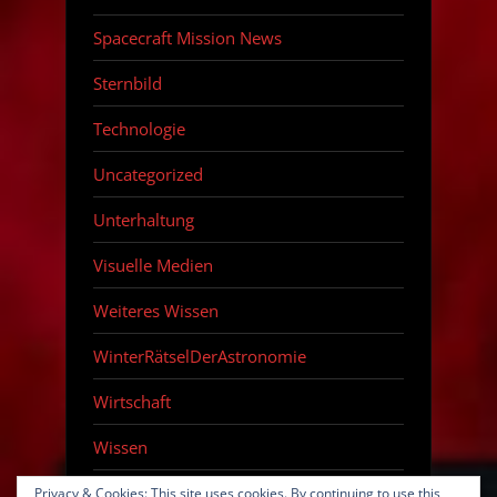
Spacecraft Mission News
Sternbild
Technologie
Uncategorized
Unterhaltung
Visuelle Medien
Weiteres Wissen
WinterRätselDerAstronomie
Wirtschaft
Wissen
Zeitraffer
Privacy & Cookies: This site uses cookies. By continuing to use this