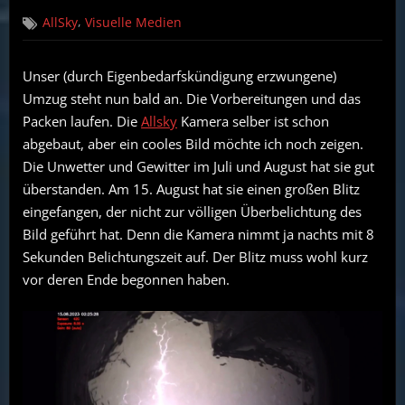
on
Die
,
AllSky
Visuelle Medien
letzten
Tage
meiner
Unser (durch Eigenbedarfskündigung erzwungene)
Allsky
Umzug steht nun bald an. Die Vorbereitungen und das
Kamera
im
Packen laufen. Die
Allsky
Kamera selber ist schon
alten
abgebaut, aber ein cooles Bild möchte ich noch zeigen.
Heim
Die Unwetter und Gewitter im Juli und August hat sie gut
überstanden. Am 15. August hat sie einen großen Blitz
eingefangen, der nicht zur völligen Überbelichtung des
Bild geführt hat. Denn die Kamera nimmt ja nachts mit 8
Sekunden Belichtungszeit auf. Der Blitz muss wohl kurz
vor deren Ende begonnen haben.