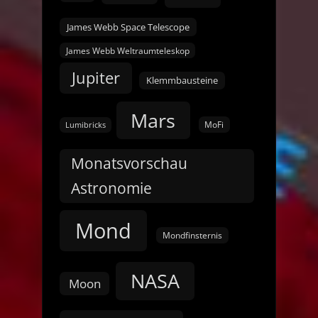
James Webb Space Telescope
James Webb Weltraumteleskop
Jupiter
Klemmbausteine
Mars
MoFi
Lumibricks
Monatsvorschau
Astronomie
Mond
Mondfinsternis
NASA
Moon