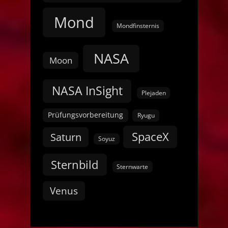
Mond
Mondfinsternis
NASA
Moon
NASA InSight
Plejaden
Prüfungsvorbereitung
Ryugu
SpaceX
Saturn
Soyuz
Sternbild
Sternwarte
Venus