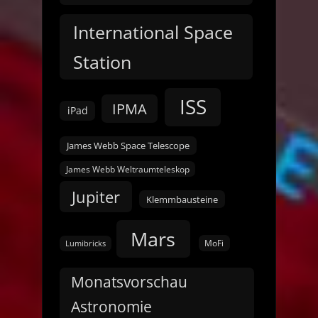
International Space
Station
ISS
IPMA
iPad
James Webb Space Telescope
James Webb Weltraumteleskop
Jupiter
Klemmbausteine
Mars
MoFi
Lumibricks
Monatsvorschau
Astronomie