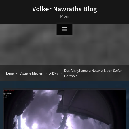
Skip
Volker Nawraths Blog
to
Moin
content
Das AllskyKamera Netzwerk von Stefan
Home
Visuelle Medien
AllSky
Gotthold