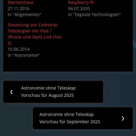
Sternenhase
Raspberry Pi
27.11.2016
04.07.2020
In "Allgemeines"
In "Digitale Technologien"
Steuerung von Celestron
Teleskopen mit iPad /
iPhone und SkyQ Link (Teil
3)
10.06.2014
In "Astronomie"
Post
Astronomie ohne Teleskop:
Previous
❮
navigation
Vorschau für August 2025
Post:
Astronomie ohne Teleskop:
Next
❯
Vorschau für September 2025
Post: