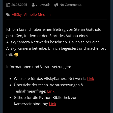
Posted
By
on
20.08.2025
vnawrath
No Comments
on
Das
,
AllSky
Visuelle Medien
AllskyKamera
Netzwerk
von
Ich bin kürzlich über einen Beitrag von Stefan Gotthold
Stefan
gestoßen, in dem er den Start des Aufbau eines
Gotthold
AllskyKamera Netzwerks beschrieb. Da ich selber eine
Allsky Kamera betreibe, bin ich begeistert und mache fort
mit.
Informationen und Voraussetzungen:
Webseite für das AllskyKamera Netzwerk:
Link
Übersicht der techn. Voraussetzungen &
Teilnahmeanfrage:
Link
Github für die Python Bibliothek zur
Kameraeinbindung:
Link