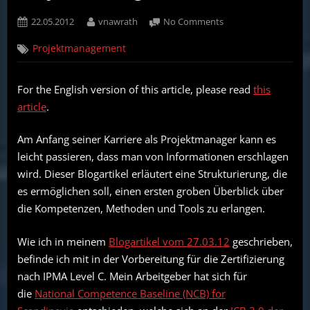
Posted
By
on
22.05.2012
vnawrath
No Comments
on
Überblick
Projektmanagement
und
Strukturierung
der
For the English version of this article, please read
this
Kompetenzen
article
.
für
Projektmanagement
Am Anfang seiner Karriere als Projektmanager kann es
leicht passieren, dass man von Informationen erschlagen
wird. Dieser Blogartikel erläutert eine Strukturierung, die
es ermöglichen soll, einen ersten groben Überblick über
die Kompetenzen, Methoden und Tools zu erlangen.
Wie ich in meinem
Blogartikel vom 27.03.12
geschrieben,
befinde ich mit in der Vorbereitung für die Zertifizierung
nach IPMA Level C. Mein Arbeitgeber hat sich für
die
National Competence Baseline (NCB) for