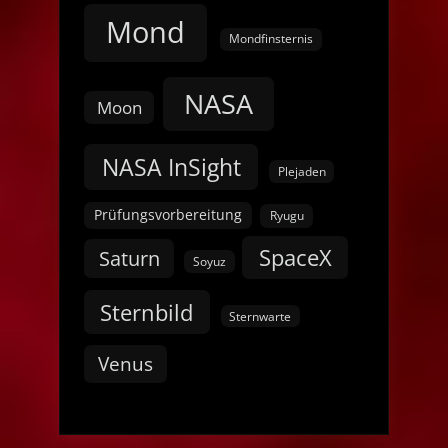
Mond
Mondfinsternis
NASA
Moon
NASA InSight
Plejaden
Prüfungsvorbereitung
Ryugu
SpaceX
Saturn
Soyuz
Sternbild
Sternwarte
Venus