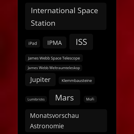
International Space
Station
ISS
IPMA
iPad
James Webb Space Telescope
James Webb Weltraumteleskop
Jupiter
Klemmbausteine
Mars
MoFi
Lumibricks
Monatsvorschau
Astronomie