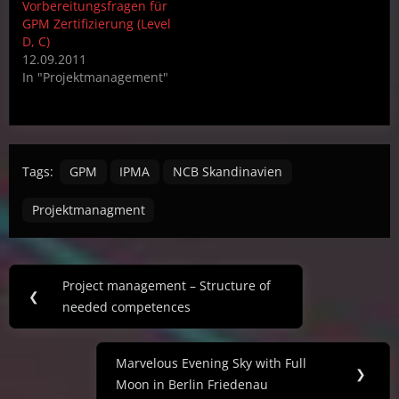
Vorbereitungsfragen für
GPM Zertifizierung (Level
D, C)
12.09.2011
In "Projektmanagement"
Tags:
GPM
IPMA
NCB Skandinavien
Projektmanagment
Post
Project management – Structure of
Previous
❮
navigation
needed competences
Post:
Marvelous Evening Sky with Full
Next
❯
Moon in Berlin Friedenau
Post: