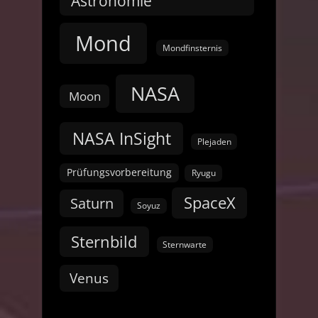
Astronomie
Mond
Mondfinsternis
NASA
Moon
NASA InSight
Plejaden
Prüfungsvorbereitung
Ryugu
SpaceX
Saturn
Soyuz
Sternbild
Sternwarte
Venus