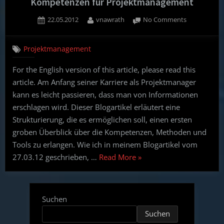
Kompetenzen für Projektmanagement
Posted
By
on
22.05.2012
vnawrath
No Comments
on
Überblick
und
Projektmanagement
Strukturieru
der
For the English version of this article, please read this
Kompetenz
article. Am Anfang seiner Karriere als Projektmanager
für
Projektman
kann es leicht passieren, dass man von Informationen
erschlagen wird. Dieser Blogartikel erläutert eine
Strukturierung, die es ermöglichen soll, einen ersten
groben Überblick über die Kompetenzen, Methoden und
Tools zu erlangen. Wie ich in meinem Blogartikel vom
“Überblick
27.03.12 geschrieben, …
Read More
»
und
Strukturierung
der
Suchen
Kompetenzen
Suchen
für