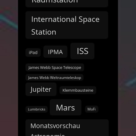
International Space
Station
ISS
IPMA
iPad
James Webb Space Telescope
James Webb Weltraumteleskop
Jupiter
Klemmbausteine
Mars
MoFi
Lumibricks
Monatsvorschau