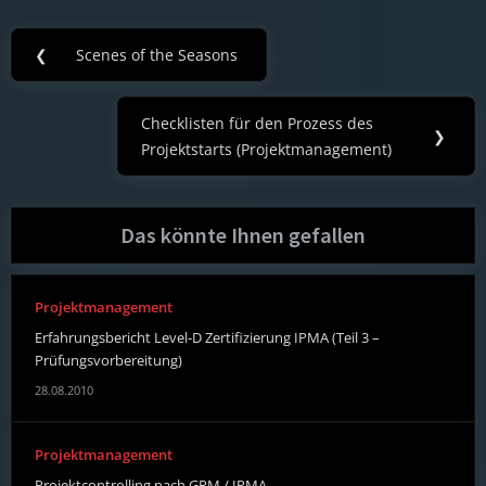
Post
❮
Scenes of the Seasons
Previous
navigation
Post:
Checklisten für den Prozess des
Next
❯
Projektstarts (Projektmanagement)
Post:
Das könnte Ihnen gefallen
Projektmanagement
Erfahrungsbericht Level-D Zertifizierung IPMA (Teil 3 –
Prüfungsvorbereitung)
28.08.2010
Projektmanagement
Projektcontrolling nach GPM / IPMA