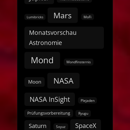
Mars
MoFi
Lumibricks
Monatsvorschau
Astronomie
Mond
Mondfinsternis
NASA
Moon
NASA InSight
Plejaden
Prüfungsvorbereitung
Ryugu
SpaceX
Saturn
Soyuz