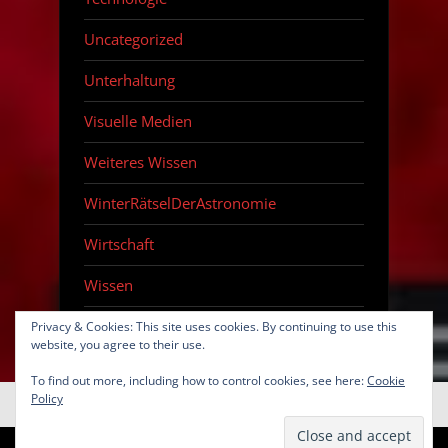
Uncategorized
Unterhaltung
Visuelle Medien
Weiteres Wissen
WinterRätselDerAstronomie
Wirtschaft
Wissen
Zeitraffer
Privacy & Cookies: This site uses cookies. By continuing to use this
website, you agree to their use.
To find out more, including how to control cookies, see here:
Cookie
Policy