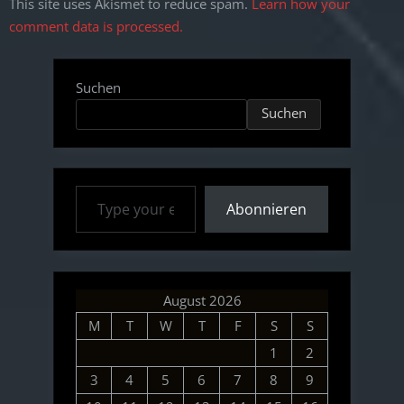
This site uses Akismet to reduce spam.
Learn how your
comment data is processed.
Suchen
Suchen
Type your email…
Abonnieren
August 2026
M
T
W
T
F
S
S
1
2
3
4
5
6
7
8
9