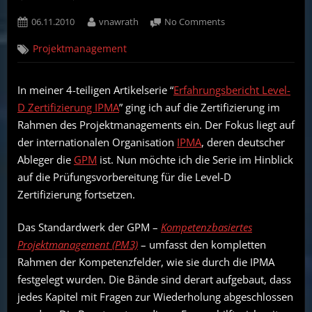
Posted
By
on
06.11.2010
vnawrath
No Comments
on
Fragen
Projektmanagement
zur
Vorbereitung
Level-
In meiner 4-teiligen Artikelserie “
Erfahrungsbericht Level-
D
D Zertifizierung IPMA
” ging ich auf die Zertifizierung im
Zertifizierung
IPMA
Rahmen des Projektmanagements ein. Der Fokus liegt auf
/
der internationalen Organisation
IPMA
, deren deutscher
GPM
Ableger die
GPM
ist. Nun möchte ich die Serie im Hinblick
(Teil
auf die Prüfungsvorbereitung für die Level-D
1)
Zertifizierung fortsetzen.
Das Standardwerk der GPM –
Kompetenzbasiertes
Projektmanagement (PM3)
– umfasst den kompletten
Rahmen der Kompetenzfelder, wie sie durch die IPMA
festgelegt wurden. Die Bände sind derart aufgebaut, dass
jedes Kapitel mit Fragen zur Wiederholung abgeschlossen