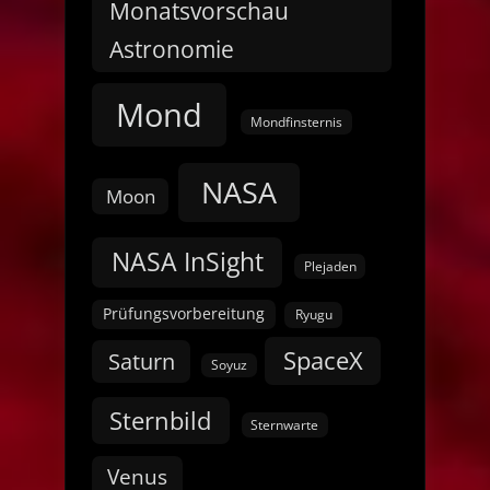
Monatsvorschau
Astronomie
Mond
Mondfinsternis
NASA
Moon
NASA InSight
Plejaden
Prüfungsvorbereitung
Ryugu
SpaceX
Saturn
Soyuz
Sternbild
Sternwarte
Venus