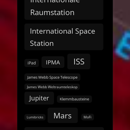
Raumstation
International Space
Station
ISS
IPMA
iPad
James Webb Space Telescope
James Webb Weltraumteleskop
Jupiter
Klemmbausteine
Mars
MoFi
Lumibricks