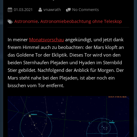
Posted
By
on
01.03.2021
vnawrath
No Comments
on
Ob
,
Astronomie
Astronomiebeobachtung ohne Teleskop
die
Plejaden
und
In meiner
Monatsvorschau
angekündigt, und jetzt dank
Hyaden
freiem Himmel auch zu beobachten: der Mars klopft an
den
Mars
das Goldene Tor der Ekliptik. Dieses Tor wird von den
durch
beiden Sternhaufen Plejaden und Hyaden im Sternbild
das
Stier gebildet. Nachfolgend der Anblick für Morgen. Der
Goldene
Mars steht nahe bei den Plejaden, ist aber noch ein
Tor
bisschen vom Tor entfernt.
der
Eklipik
lassen?