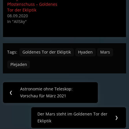
Pfostenschuss – Goldenes
Tor der Ekliptik
08.09.2020
In "AllSky"
Tags:
Goldenes Tor der Ekliptik
Hyaden
Mars
Plejaden
Post
Astronomie ohne Teleskop:
Previous
❮
navigation
Vorschau für März 2021
Post:
Der Mars steht im Goldenen Tor der
Next
❯
Ekliptik
Post: