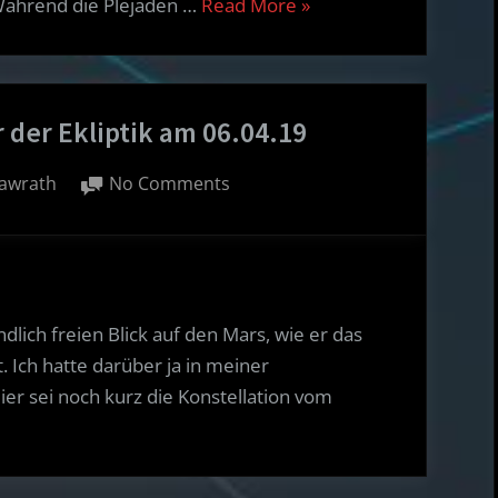
“AllSky
 Während die Plejaden …
Read More
»
Kamera:
ISS
Pfostenschuss
 der Ekliptik am 06.04.19
–
Goldenes
on
awrath
No Comments
Tor
Mars
der
im
Ekliptik”
Goldenen
Tor
der
lich freien Blick auf den Mars, wie er das
Ekliptik
. Ich hatte darüber ja in meiner
am
er sei noch kurz die Konstellation vom
06.04.19