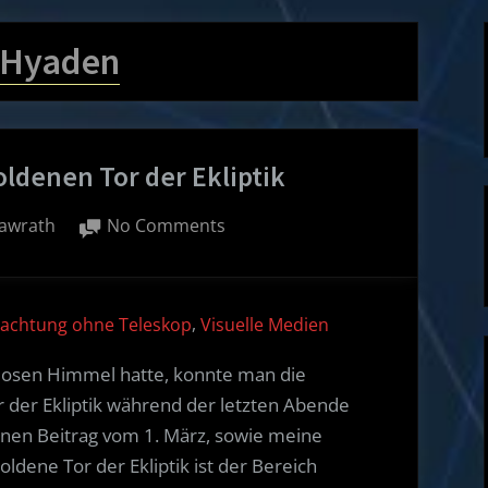
Hyaden
oldenen Tor der Ekliptik
on
awrath
No Comments
Der
Mars
steht
,
achtung ohne Teleskop
Visuelle Medien
im
Goldenen
losen Himmel hatte, konnte man die
Tor
der Ekliptik während der letzten Abende
der
inen Beitrag vom 1. März, sowie meine
Ekliptik
dene Tor der Ekliptik ist der Bereich