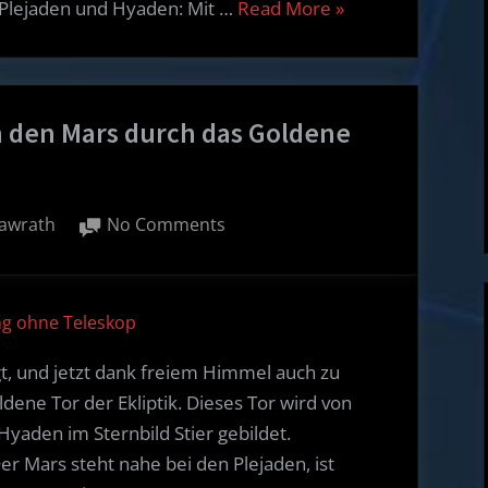
“Der
 Plejaden und Hyaden: Mit …
Read More
»
Mars
steht
im
 den Mars durch das Goldene
Goldenen
Tor
der
Ekliptik”
on
awrath
No Comments
Ob
die
Plejaden
g ohne Teleskop
und
Hyaden
, und jetzt dank freiem Himmel auch zu
den
dene Tor der Ekliptik. Dieses Tor wird von
Mars
yaden im Sternbild Stier gebildet.
durch
r Mars steht nahe bei den Plejaden, ist
das