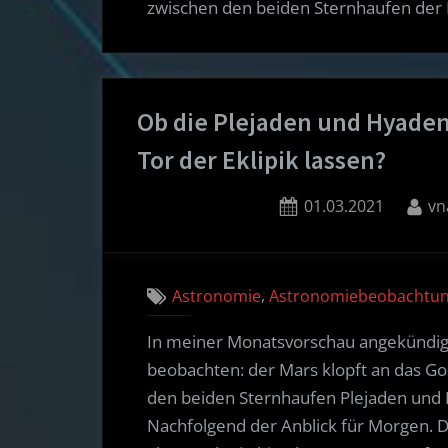
zwischen den beiden Sternhaufen der
Ob die Plejaden und Hyaden
Tor der Eklipik lassen?
Posted
By
01.03.2021
vn
on
,
Astronomie
Astronomiebeobachtun
In meiner Monatsvorschau angekündigt
beobachten: der Mars klopft an das Gol
den beiden Sternhaufen Plejaden und H
Nachfolgend der Anblick für Morgen. De