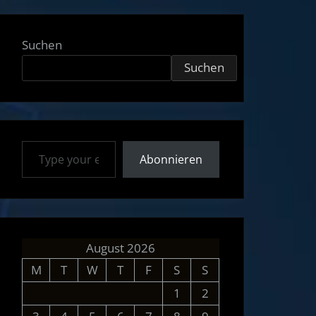
Suchen
Suchen
Type your email…
Abonnieren
August 2026
M
T
W
T
F
S
S
1
2