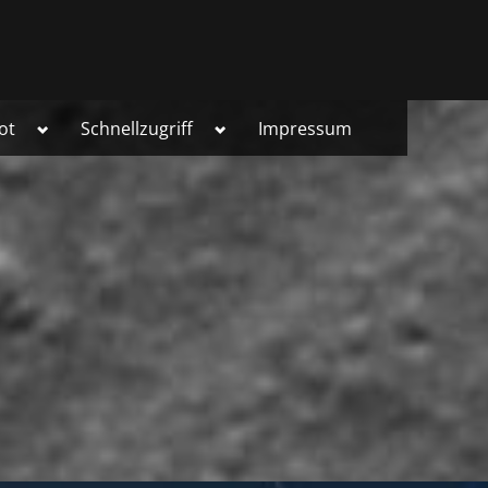
Toggle
Toggle
ot
Schnellzugriff
Impressum
sub-
sub-
menu
menu