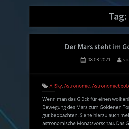
Tag:
Der Mars steht im G
Posted
By
08.03.2021
vn
on
,
,
AllSky
Astronomie
Astronomiebeob
Wenn man das Glück für einen wolken
Bewegung des Mars zum Goldenen Tor 
gut beobachten. Siehe hierzu auch me
astronomische Monatsvorschau. Das Gol