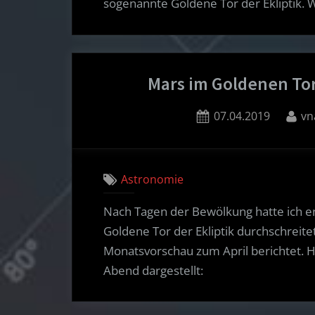
sogenannte Goldene Tor der Ekliptik.
Mars im Goldenen Tor
Posted
By
07.04.2019
vn
on
Astronomie
Nach Tagen der Bewölkung hatte ich end
Goldene Tor der Ekliptik durchschreitet
Monatsvorschau zum April berichtet. Hi
Abend dargestellt: