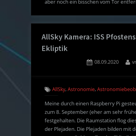
aber noch ein bisschen vom Tor entfer
AllSky Kamera: ISS Pfostens
Ekliptik
Posted
B
08.09.2020
v
on
,
,
AllSky
Astronomie
Astronomiebeob
Meine durch einen Raspberry Pi gesteu
zum 8. September (eher am sehr frühe
festgehalten. Die Raumstation flog di
der Plejaden. Die Plejaden bilden mit