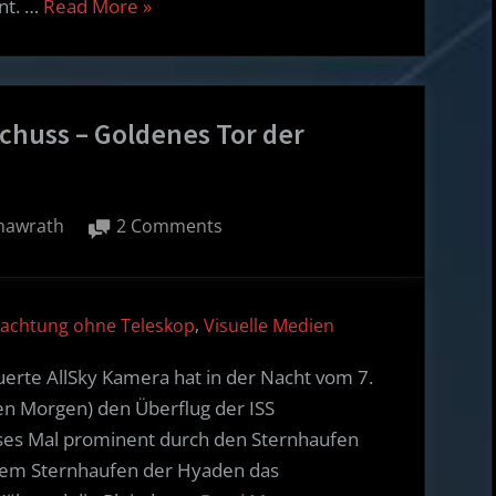
“Ob
nt. …
Read More
»
Goldene
die
Tor
Plejaden
der
und
Eklipik
chuss – Goldenes Tor der
Hyaden
lassen?
den
Mars
durch
y
on
nawrath
2 Comments
das
AllSky
Goldene
Kamera:
ISS
Tor
,
achtung ohne Teleskop
Visuelle Medien
Pfostenschuss
der
–
erte AllSky Kamera hat in der Nacht vom 7.
Eklipik
Goldenes
n Morgen) den Überflug der ISS
lassen?”
Tor
eses Mal prominent durch den Sternhaufen
der
 dem Sternhaufen der Hyaden das
Ekliptik