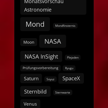
Monatsvorschau
Astronomie
Mond
Mondfinsternis
NASA
Moon
NASA InSight
Plejaden
Prüfungsvorbereitung
Ryugu
SpaceX
Saturn
Soyuz
Sternbild
Sternwarte
Venus