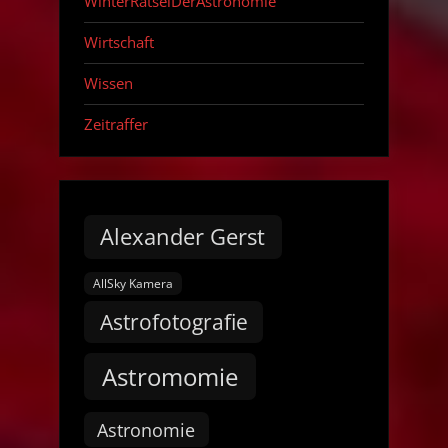
WinterRätselDerAstronomie
Wirtschaft
Wissen
Zeitraffer
Alexander Gerst
AllSky Kamera
Astrofotografie
Astromomie
Astronomie