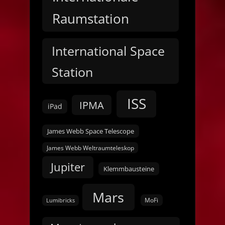
Raumstation
International Space
Station
ISS
IPMA
iPad
James Webb Space Telescope
James Webb Weltraumteleskop
Jupiter
Klemmbausteine
Mars
MoFi
Lumibricks