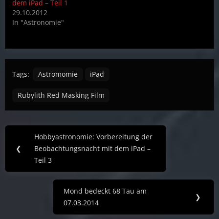
dem iPad – Teil 1
29.10.2012
In "Astronomie"
Tags:
Astromomie
iPad
Rubylith Red Masking Film
Post
Hobbyastronomie: Vorbereitung der
Previous
navigation
❮
Beobachtungsnacht mit dem iPad –
Post:
Teil 3
Mond bedeckt 68 Tau am
Next
❯
07.03.2014
Post: