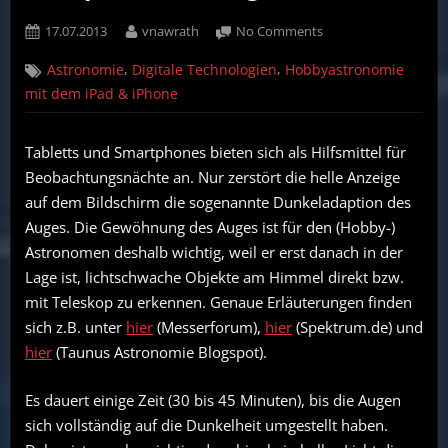
Posted
By
on
17.07.2013
vnawrath
No Comments
on
Hobbyastronomie:
,
,
Astronomie
Digitale Technologien
Hobbyastronomie
Red
Film
mit dem iPad & iPhone
für
Tabletts,
Tabletts und Smartphones bieten sich als Hilfsmittel für
Smartphones,
Beobachtungsnächte an. Nur zerstört die helle Anzeige
Computer
und
auf dem Bildschirm die sogenannte Dunkeladaption des
Digitalkameras
Auges. Die Gewöhnung des Auges ist für den (Hobby-)
Astronomen deshalb wichtig, weil er erst danach in der
Lage ist, lichtschwache Objekte am Himmel direkt bzw.
mit Teleskop zu erkennen. Genaue Erläuterungen finden
sich z.B. unter
hier
(Messerforum),
hier
(Spektrum.de) und
hier
(Taunus Astronomie Blogspot).
Es dauert einige Zeit (30 bis 45 Minuten), bis die Augen
sich vollständig auf die Dunkelheit umgestellt haben.