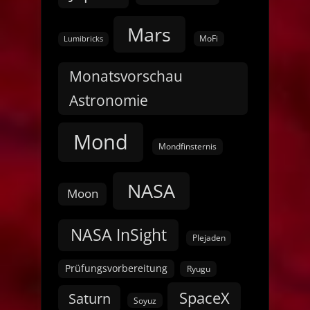
Mars
MoFi
Lumibricks
Monatsvorschau
Astronomie
Mond
Mondfinsternis
NASA
Moon
NASA InSight
Plejaden
Prüfungsvorbereitung
Ryugu
SpaceX
Saturn
Soyuz