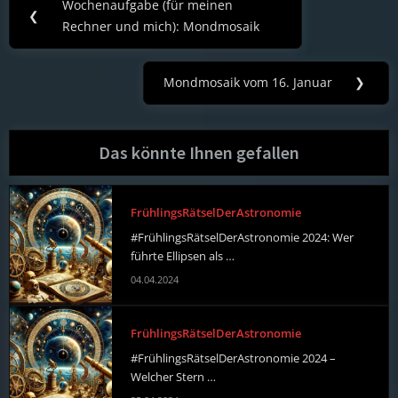
Wochenaufgabe (für meinen
Previous
❮
navigation
Rechner und mich): Mondmosaik
Post:
Mondmosaik vom 16. Januar
❯
Next
Post:
Das könnte Ihnen gefallen
FrühlingsRätselDerAstronomie
#FrühlingsRätselDerAstronomie 2024: Wer
führte Ellipsen als …
04.04.2024
FrühlingsRätselDerAstronomie
#FrühlingsRätselDerAstronomie 2024 –
Welcher Stern …