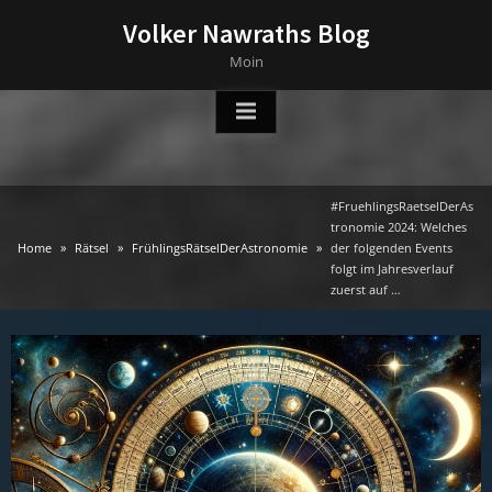
Skip
Volker Nawraths Blog
to
Moin
content
#FruehlingsRaetselDerAs
tronomie 2024: Welches
Home
Rätsel
FrühlingsRätselDerAstronomie
der folgenden Events
folgt im Jahresverlauf
zuerst auf …