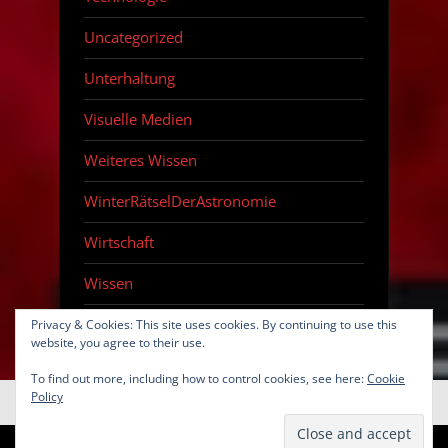
Uncategorized
Unterhaltung
Visuelle Medien
Weiteres Wissen
WinterRätselDerAstronomie
Wirtschaft
Wissen
Zeitraffer
Privacy & Cookies: This site uses cookies. By continuing to use this
website, you agree to their use.
To find out more, including how to control cookies, see here:
Cookie
Policy