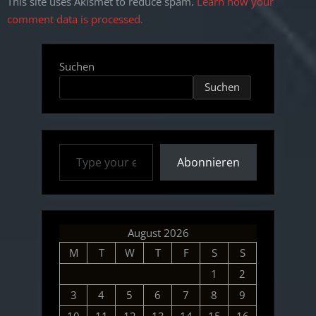
This site uses Akismet to reduce spam.
Learn how your
comment data is processed.
Suchen
Suchen
Type your email…
Abonnieren
August 2026
M
T
W
T
F
S
S
1
2
3
4
5
6
7
8
9