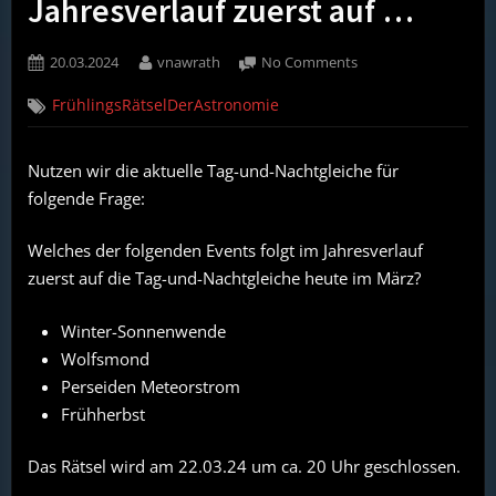
Jahresverlauf zuerst auf …
Posted
By
on
20.03.2024
vnawrath
No Comments
on
#FruehlingsRaetselD
FrühlingsRätselDerAstronomie
2024:
Welches
der
Nutzen wir die aktuelle Tag-und-Nachtgleiche für
folgenden
folgende Frage:
Events
folgt
im
Welches der folgenden Events folgt im Jahresverlauf
Jahresverlauf
zuerst auf die Tag-und-Nachtgleiche heute im März?
zuerst
auf
Winter-Sonnenwende
…
Wolfsmond
Perseiden Meteorstrom
Frühherbst
Das Rätsel wird am 22.03.24 um ca. 20 Uhr geschlossen.