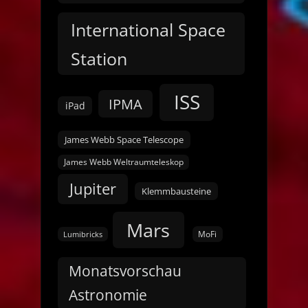
International Space
Station
ISS
IPMA
iPad
James Webb Space Telescope
James Webb Weltraumteleskop
Jupiter
Klemmbausteine
Mars
MoFi
Lumibricks
Monatsvorschau
Astronomie