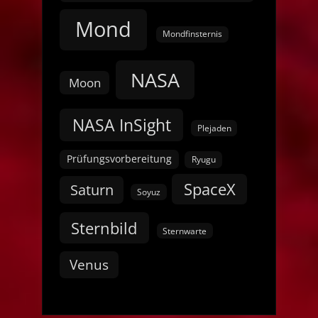
Mond
Mondfinsternis
NASA
Moon
NASA InSight
Plejaden
Prüfungsvorbereitung
Ryugu
SpaceX
Saturn
Soyuz
Sternbild
Sternwarte
Venus