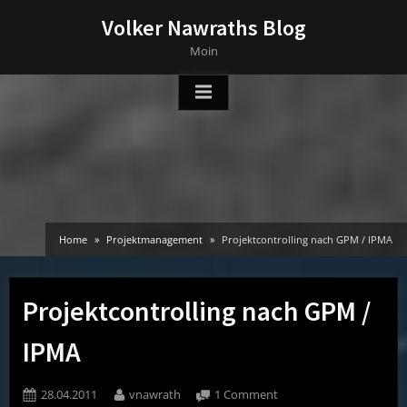
Skip
Volker Nawraths Blog
to
Moin
content
Home
Projektmanagement
Projektcontrolling nach GPM / IPMA
Projektcontrolling nach GPM /
IPMA
Posted
By
on
28.04.2011
vnawrath
1 Comment