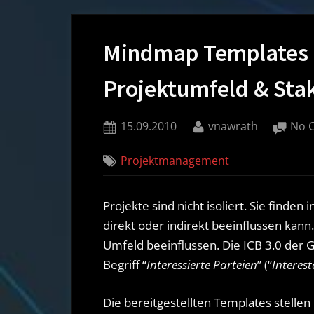
Mindmap Templates f
Projektumfeld & Sta
Posted
By
15.09.2010
vnawrath
No 
on
Projektmanagement
Projekte sind nicht isoliert. Sie finden
direkt oder indirekt beeinflussen kan
Umfeld beeinflussen. Die ICB 3.0 der
Begriff “
Interessierte Parteien
” (“
Interest
Die bereitgestellten Templates stellen 