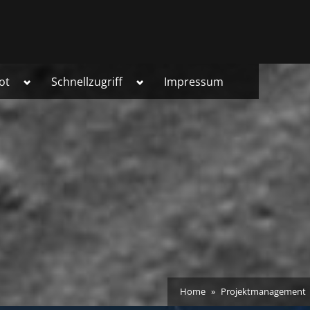
Toggle
Toggle
ot
Schnellzugriff
Impressum
sub-
sub-
menu
menu
Home
Projektmanagement