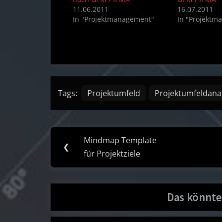
11.06.2011
16.07.2011
In "Projektmanagement"
In "Projektm
Tags:
Projektumfeld
Projektumfeldana
Post
Mindmap Template
Previous
❮
navigation
für Projektziele
Post:
Das könnte