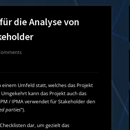
ür die Analyse von
keholder
on
Comments
Mindmap
Templates
für
die
 in einem Umfeld statt, welches das Projekt
Analyse
n. Umgekehrt kann das Projekt auch das
von
 GPM / IPMA verwendet für Stakeholder den
Projektumfeld
ed parties
“).
& Stakeholder
Checklisten dar, um gezielt das