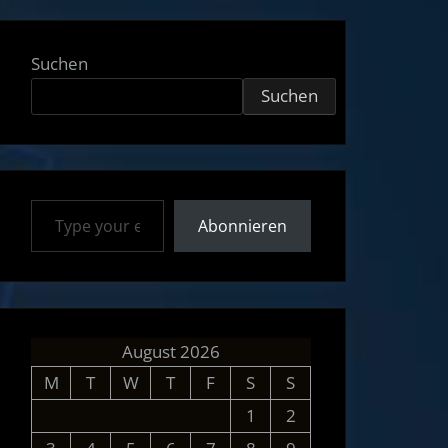
Suchen
Suchen
Type your email…
Abonnieren
August 2026
M
T
W
T
F
S
S
1
2