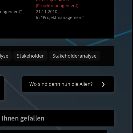
(Projektmanagement)
anagement"
21.11.2010
In "Projektmanagement"
lyse
Stakeholder
Stakeholderanalyse
Wo sind denn nun die Alien?
❯
Next
Post:
 Ihnen gefallen