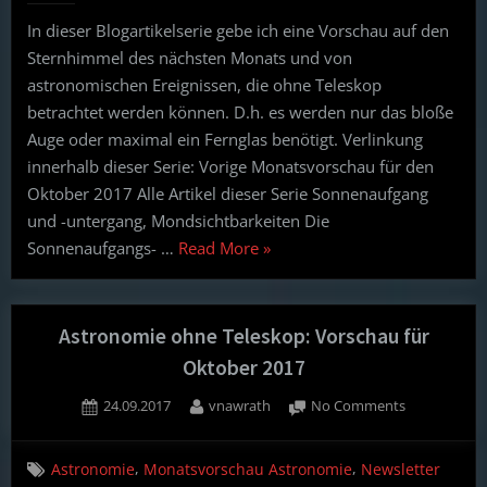
Vorschau
In dieser Blogartikelserie gebe ich eine Vorschau auf den
für
Sternhimmel des nächsten Monats und von
November
2017
astronomischen Ereignissen, die ohne Teleskop
betrachtet werden können. D.h. es werden nur das bloße
Auge oder maximal ein Fernglas benötigt. Verlinkung
innerhalb dieser Serie: Vorige Monatsvorschau für den
Oktober 2017 Alle Artikel dieser Serie Sonnenaufgang
und -untergang, Mondsichtbarkeiten Die
“Astronomie
Sonnenaufgangs- …
Read More
»
ohne
Teleskop:
Vorschau
Astronomie ohne Teleskop: Vorschau für
für
Oktober 2017
November
Posted
By
on
24.09.2017
vnawrath
No Comments
2017”
on
Astronomie
ohne
,
,
Astronomie
Monatsvorschau Astronomie
Newsletter
Teleskop: