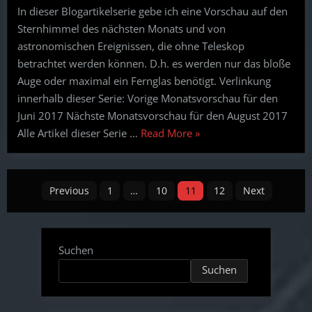
In dieser Blogartikelserie gebe ich eine Vorschau auf den
für
Sternhimmel des nächsten Monats und von
Juli
2017
astronomischen Ereignissen, die ohne Teleskop
betrachtet werden können. D.h. es werden nur das bloße
Auge oder maximal ein Fernglas benötigt. Verlinkung
innerhalb dieser Serie: Vorige Monatsvorschau für den
Juni 2017 Nächste Monatsvorschau für den August 2017
“Astronomie
Alle Artikel dieser Serie …
Read More
»
ohne
Teleskop:
Posts
Vorschau
Previous
1
…
10
11
12
Next
für
pagination
Juli
2017”
Suchen
Suchen