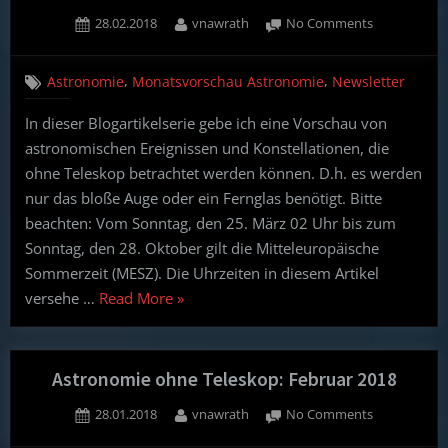
2018”
Posted
By
on
28.02.2018
vnawrath
No Comments
on
Astronomie
ohne
,
,
Astronomie
Monatsvorschau Astronomie
Newsletter
Teleskop:
März
In dieser Blogartikelserie gebe ich eine Vorschau von
2018
astronomischen Ereignissen und Konstellationen, die
ohne Teleskop betrachtet werden können. D.h. es werden
nur das bloße Auge oder ein Fernglas benötigt. Bitte
beachten: Vom Sonntag, den 25. März 02 Uhr bis zum
Sonntag, den 28. Oktober gilt die Mitteleuropäische
Sommerzeit (MESZ). Die Uhrzeiten in diesem Artikel
“Astronomie
versehe …
Read More
»
ohne
Teleskop:
März
Astronomie ohne Teleskop: Februar 2018
2018”
Posted
By
on
28.01.2018
vnawrath
No Comments
on
Astronomie