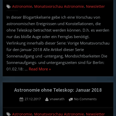
ohne
,
,
Astronomie
Monatsvorschau Astronomie
Newsletter
Teleskop:
Februar
In dieser Blogartikelserie gebe ich eine Vorschau von
2018
astronomischen Ereignissen und Konstellationen, die
ohne Teleskop betrachtet werden können. D.h. es werden
nur das bloße Auge oder ein Fernglas benötigt.
Verlinkung innerhalb dieser Serie: Vorige Monatsvorschau
für den Januar 2018 Alle Artikel dieser Serie
Sonnenaufgang und -untergang, Mondsichtbarkeiten Die
Sonnenaufgangs- und untergangszeiten sind für Berlin:
“Astronomie
01.02.18: …
Read More
»
ohne
Teleskop:
Februar
Astronomie ohne Teleskop: Januar 2018
2018”
Posted
By
on
27.12.2017
vnawrath
No Comments
on
Astronomie
ohne
,
,
Astronomie
Monatsvorschau Astronomie
Newsletter
Teleskop: