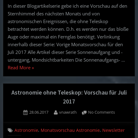
Vorschau
In dieser Blogartikelserie gebe ich eine Vorschau auf den
für
Sternhimmel des nächsten Monats und von
August
2017
astronomischen Ereignissen, die ohne Teleskop
betrachtet werden können. D.h. es werden nur das bloße
Auge oder maximal ein Fernglas benötigt. Verlinkung
innerhalb dieser Serie: Vorige Monatsvorschau für den
Juli 2017 Alle Artikel dieser Serie Sonnenaufgang und -
untergang, Mondsichtbarkeiten Die Sonnenaufgangs- …
“Astronomie
Read More
»
ohne
Teleskop:
Vorschau
Astronomie ohne Teleskop: Vorschau für Juli
für
2017
August
Posted
By
on
28.06.2017
vnawrath
No Comments
2017”
on
Astronomie
ohne
,
,
Astronomie
Monatsvorschau Astronomie
Newsletter
Teleskop:
Vorschau