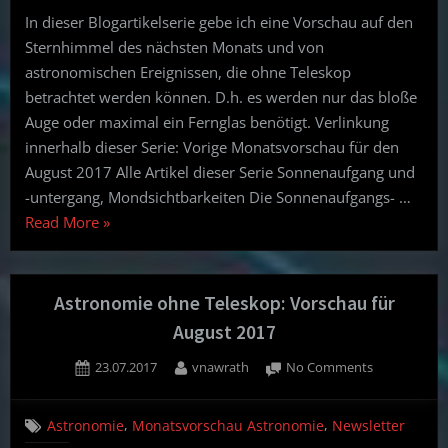
Vorschau
In dieser Blogartikelserie gebe ich eine Vorschau auf den
für
Sternhimmel des nächsten Monats und von
September
2017
astronomischen Ereignissen, die ohne Teleskop
betrachtet werden können. D.h. es werden nur das bloße
Auge oder maximal ein Fernglas benötigt. Verlinkung
innerhalb dieser Serie: Vorige Monatsvorschau für den
August 2017 Alle Artikel dieser Serie Sonnenaufgang und
-untergang, Mondsichtbarkeiten Die Sonnenaufgangs- …
“Astronomie
Read More
»
ohne
Teleskop:
Vorschau
Astronomie ohne Teleskop: Vorschau für
für
August 2017
September
Posted
By
on
23.07.2017
vnawrath
No Comments
2017”
on
Astronomie
ohne
,
,
Astronomie
Monatsvorschau Astronomie
Newsletter
Teleskop: