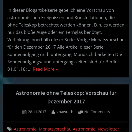
Januar
In dieser Blogartikelserie gebe ich eine Vorschau von
2018
astronomischen Ereignissen und Konstellationen, die
ohne Teleskop betrachtet werden können. D.h. es werden
nur das bloße Auge oder ein Fernglas benötigt.
Verlinkung innerhalb dieser Serie: Vorige Monatsvorschau
für den Dezember 2017 Alle Artikel dieser Serie
Sonnenaufgang und -untergang, Mondsichtbarkeiten Die
Sonnenaufgangs- und untergangszeiten sind für Berlin:
“Astronomie
01.01.18: …
Read More
»
ohne
Teleskop:
Januar
Astronomie ohne Teleskop: Vorschau für
2018”
Dezember 2017
Posted
By
on
28.11.2017
vnawrath
No Comments
on
Astronomie
ohne
,
,
Astronomie
Monatsvorschau Astronomie
Newsletter
Teleskop: