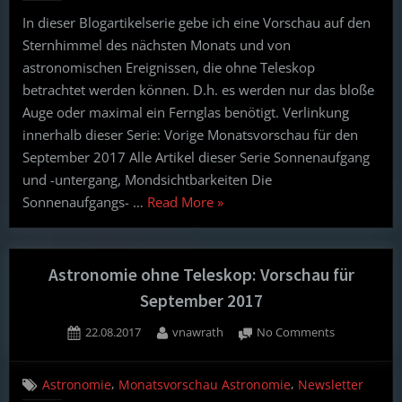
Vorschau
In dieser Blogartikelserie gebe ich eine Vorschau auf den
für
Sternhimmel des nächsten Monats und von
Oktober
2017
astronomischen Ereignissen, die ohne Teleskop
betrachtet werden können. D.h. es werden nur das bloße
Auge oder maximal ein Fernglas benötigt. Verlinkung
innerhalb dieser Serie: Vorige Monatsvorschau für den
September 2017 Alle Artikel dieser Serie Sonnenaufgang
und -untergang, Mondsichtbarkeiten Die
“Astronomie
Sonnenaufgangs- …
Read More
»
ohne
Teleskop:
Vorschau
Astronomie ohne Teleskop: Vorschau für
für
September 2017
Oktober
Posted
By
on
22.08.2017
vnawrath
No Comments
2017”
on
Astronomie
ohne
,
,
Astronomie
Monatsvorschau Astronomie
Newsletter
Teleskop: