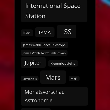
International Space
Station
ISS
IPMA
iPad
James Webb Space Telescope
James Webb Weltraumteleskop
Jupiter
Klemmbausteine
Mars
MoFi
Lumibricks
Monatsvorschau
Astronomie