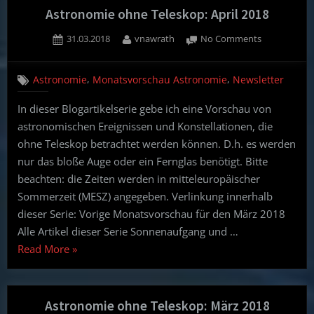
Astronomie ohne Teleskop: April 2018
Posted
By
on
31.03.2018
vnawrath
No Comments
on
Astronomie
ohne
,
,
Astronomie
Monatsvorschau Astronomie
Newsletter
Teleskop:
April
In dieser Blogartikelserie gebe ich eine Vorschau von
2018
astronomischen Ereignissen und Konstellationen, die
ohne Teleskop betrachtet werden können. D.h. es werden
nur das bloße Auge oder ein Fernglas benötigt. Bitte
beachten: die Zeiten werden in mitteleuropäischer
Sommerzeit (MESZ) angegeben. Verlinkung innerhalb
dieser Serie: Vorige Monatsvorschau für den März 2018
Alle Artikel dieser Serie Sonnenaufgang und …
“Astronomie
Read More
»
ohne
Teleskop:
April
Astronomie ohne Teleskop: März 2018