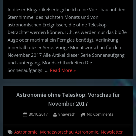
Vorschau
In dieser Blogartikelserie gebe ich eine Vorschau auf den
für
Sternhimmel des nächsten Monats und von
Dezember
2017
astronomischen Ereignissen, die ohne Teleskop
betrachtet werden können. D.h. es werden nur das bloße
Auge oder maximal ein Fernglas benötigt. Verlinkung
innerhalb dieser Serie: Vorige Monatsvorschau für den
November 2017 Alle Artikel dieser Serie Sonnenaufgang
und -untergang, Mondsichtbarkeiten Die
“Astronomie
Sonnenaufgangs- …
Read More
»
ohne
Teleskop:
Vorschau
Astronomie ohne Teleskop: Vorschau für
für
November 2017
Dezember
Posted
By
on
30.10.2017
vnawrath
No Comments
2017”
on
Astronomie
ohne
,
,
Astronomie
Monatsvorschau Astronomie
Newsletter
Teleskop: