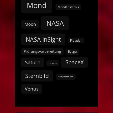
Mond
Mondfinsternis
NASA
Moon
NASA InSight
Plejaden
Prüfungsvorbereitung
Ryugu
SpaceX
Saturn
Soyuz
Sternbild
Sternwarte
Venus