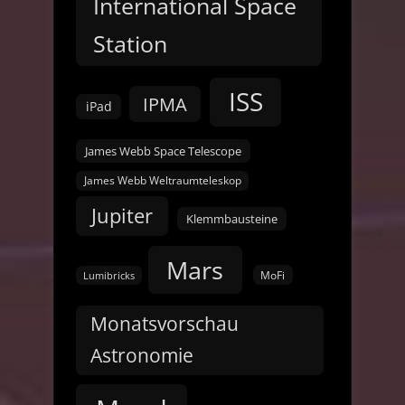
International Space
Station
ISS
IPMA
iPad
James Webb Space Telescope
James Webb Weltraumteleskop
Jupiter
Klemmbausteine
Mars
MoFi
Lumibricks
Monatsvorschau
Astronomie