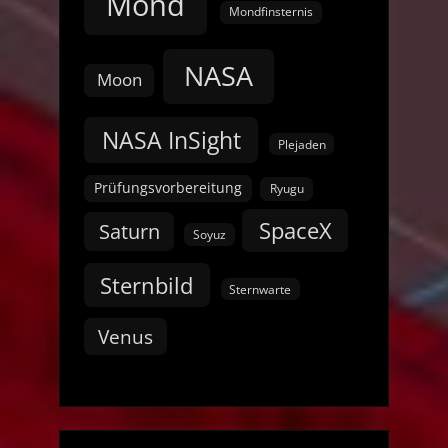
Mond
Mondfinsternis
NASA
Moon
NASA InSight
Plejaden
Prüfungsvorbereitung
Ryugu
SpaceX
Saturn
Soyuz
Sternbild
Sternwarte
Venus