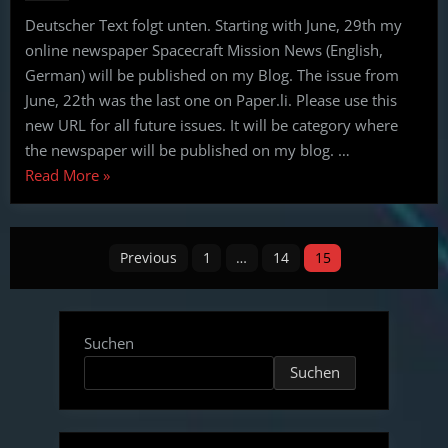
Mission
Deutscher Text folgt unten. Starting with June, 29th my
News
online newspaper Spacecraft Mission News (English,
(English,
German)
German) will be published on my Blog. The issue from
June, 22th was the last one on Paper.li. Please use this
new URL for all future issues. It will be category where
the newspaper will be published on my blog. …
“Announcement
Read More
»
for
Spacecraft
Posts
Mission
Previous
1
…
14
15
News
pagination
(English,
German)”
Suchen
Suchen