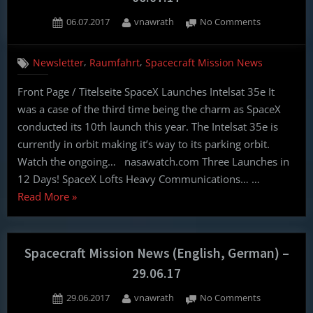
–
Posted
By
on
06.07.2017
vnawrath
No Comments
13.07.17”
on
Spacecraft
Mission
,
,
Newsletter
Raumfahrt
Spacecraft Mission News
News
(English,
Front Page / Titelseite SpaceX Launches Intelsat 35e It
German)
was a case of the third time being the charm as SpaceX
–
06.07.17
conducted its 10th launch this year. The Intelsat 35e is
currently in orbit making it’s way to its parking orbit.
Watch the ongoing… nasawatch.com Three Launches in
12 Days! SpaceX Lofts Heavy Communications… …
“Spacecraft
Read More
»
Mission
News
(English,
Spacecraft Mission News (English, German) –
German)
29.06.17
–
Posted
By
on
29.06.2017
vnawrath
No Comments
06.07.17”
on
Spacecraft