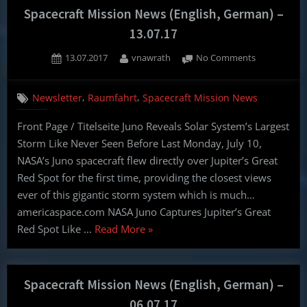
Spacecraft Mission News (English, German) –
13.07.17
Posted
By
on
13.07.2017
vnawrath
No Comments
on
Spacecraft
Mission
,
,
Newsletter
Raumfahrt
Spacecraft Mission News
News
(English,
Front Page / Titelseite Juno Reveals Solar System’s Largest
German)
Storm Like Never Seen Before Last Monday, July 10,
–
13.07.17
NASA’s Juno spacecraft flew directly over Jupiter’s Great
Red Spot for the first time, providing the closest views
ever of this gigantic storm system which is much…
americaspace.com NASA Juno Captures Jupiter’s Great
“Spacecraft
Red Spot Like …
Read More
»
Mission
News
(English,
Spacecraft Mission News (English, German) –
German)
06.07.17