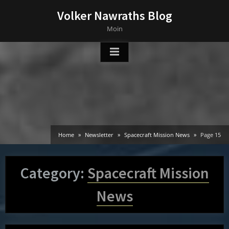
Skip
Volker Nawraths Blog
to
Moin
content
Home
Newsletter
Spacecraft Mission News
Page 15
Category:
Spacecraft Mission
News