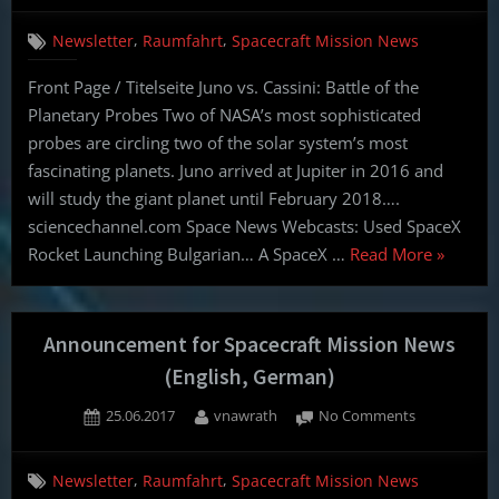
Mission
,
,
Newsletter
Raumfahrt
Spacecraft Mission News
News
(English,
Front Page / Titelseite Juno vs. Cassini: Battle of the
German)
Planetary Probes Two of NASA’s most sophisticated
–
29.06.17
probes are circling two of the solar system’s most
fascinating planets. Juno arrived at Jupiter in 2016 and
will study the giant planet until February 2018….
sciencechannel.com Space News Webcasts: Used SpaceX
“Spacecr
Rocket Launching Bulgarian… A SpaceX …
Read More
»
Mission
News
(English,
Announcement for Spacecraft Mission News
German)
(English, German)
–
Posted
By
on
25.06.2017
vnawrath
No Comments
29.06.17
on
Announcem
for
,
,
Newsletter
Raumfahrt
Spacecraft Mission News
Spacecraft