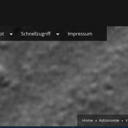
Toggle
Toggle
ot
Schnellzugriff
Impressum
sub-
sub-
menu
menu
Home
Astronomie
V