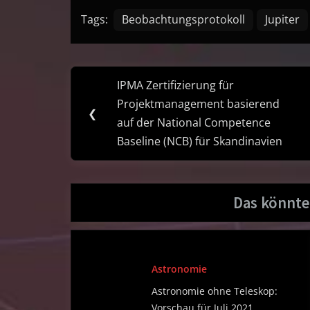
Tags:
Beobachtungsprotokoll
Jupiter
Post
IPMA Zertifizierung für
Previous
navigation
Projektmanagement basierend
Post:
❮
auf der National Competence
Baseline (NCB) für Skandinavien
Das könnte
Astronomie
Astronomie ohne Teleskop:
Vorschau für Juli 2021