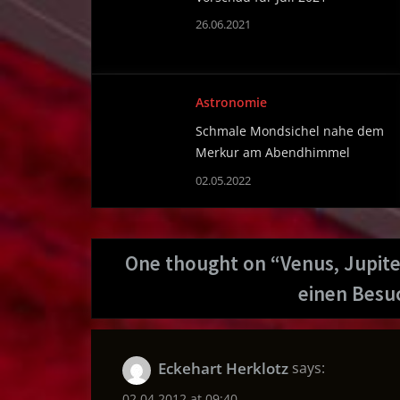
26.06.2021
Astronomie
Schmale Mondsichel nahe dem
Merkur am Abendhimmel
02.05.2022
One thought on “
Venus, Jupit
einen Besu
Eckehart Herklotz
says:
02.04.2012 at 09:40