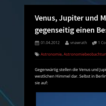
Venus, Jupiter und 
gegenseitig einen Be
Posted
By
01.04.2012
vnawrath
1 C
on
,
Astronomie
Astronomiebeobachtun
Gegenwärtig stellen die Venus und Jupi
westlichen Himmel dar. Selbst in Berlin
sie auf: