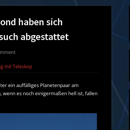
Mond haben sich
such abgestattet
on
omment
Venus,
g mit Teleskop
Jupiter
und
Mond
ter ein auffälliges Planetenpaar am
haben
, wenn es noch einigermaßen hell ist, fallen
sich
gegenseitig
einen
Besuch