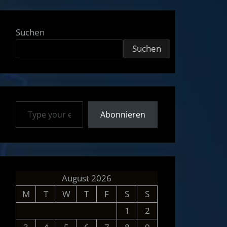
Suchen
Suchen
Type your email…
Abonnieren
August 2026
M
T
W
T
F
S
S
1
2