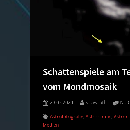
Schattenspiele am T
vom Mondmosaik
Posted
By
23.03.2024
vnawrath
No 
on
,
,
Astrofotografie
Astronomie
Astron
Medien