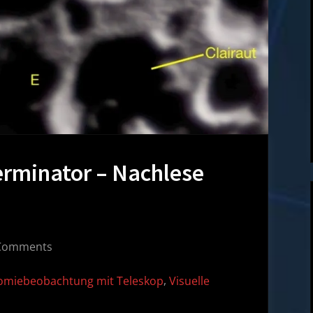
erminator – Nachlese
on
Comments
Schattenspiele
,
omiebeobachtung mit Teleskop
Visuelle
am
Terminator