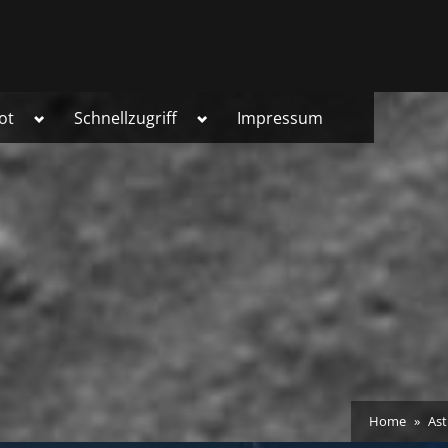
Toggle
Toggle
ot
Schnellzugriff
Impressum
sub-
sub-
menu
menu
Home
As