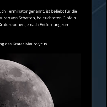
–
Nachlese
h Terminator genannt, ist beliebt für die
vom
turen von Schatten, beleuchteten Gipfeln
Mondmosaik
r Kraterebenen je nach Entfernung zum
g des Krater Maurolycus.