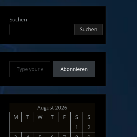
Suchen
Suchen
Type your email…
Abonnieren
August 2026
M
T
W
T
F
S
S
1
2