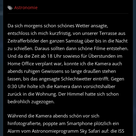
on
ISS
Astronomie
Überflug
am
30.09.17
Da sich morgens schon schönes Wetter ansagte,
und
entschloss ich mich kurzfristig, von unserer Terrasse aus
Zeitraffer
vom
Zeitrafferbilder den ganzen Samstag über bis in die Nacht
Tag
zu schießen. Daraus sollten dann schöne Filme entstehen.
Und da die Zeit ab 18 Uhr sowieso für Überstunden im
Home Office verplant war, konnte ich die Kamera auch
abends ruhigen Gewissens so lange draußen stehen
lassen, bis das angesagte Schlechtwetter eintrifft. Gegen
0:30 Uhr holte ich die Kamera dann vorsichtshalber
zurück in die Wohnung. Der Himmel hatte sich schon
bedrohlich zugezogen.
Während die Kamera abends schön vor sich
hinfotografierte, poppte am Smartphone plötzlich ein
Alarm vom Astronomieprogramm Sky Safari auf: die ISS