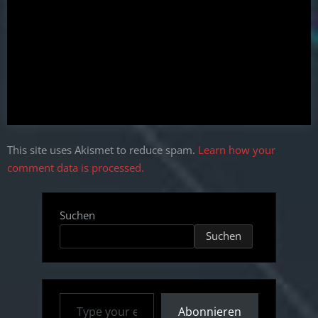
This site uses Akismet to reduce spam.
Learn how your
comment data is processed.
Suchen
Suchen
Type your email…
Abonnieren