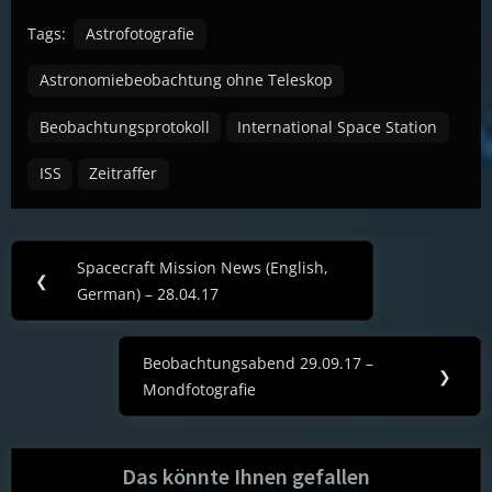
Tags:
Astrofotografie
Astronomiebeobachtung ohne Teleskop
Beobachtungsprotokoll
International Space Station
ISS
Zeitraffer
Post
Spacecraft Mission News (English,
Previous
❮
navigation
German) – 28.04.17
Post:
Beobachtungsabend 29.09.17 –
Next
❯
Mondfotografie
Post:
Das könnte Ihnen gefallen