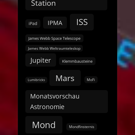
Station
ISS
IPMA
iPad
James Webb Space Telescope
James Webb Weltraumteleskop
Jupiter
Klemmbausteine
Mars
MoFi
Lumibricks
Monatsvorschau
Astronomie
Mond
Mondfinsternis