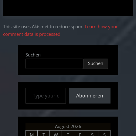
This site uses Akismet to reduce spam.
Learn how your
comment data is processed.
Suchen
Suchen
Type your email…
Abonnieren
August 2026
M
T
W
T
F
S
S