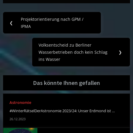
Post
Projektorientierung nach GPM /
Previous
❮
navigation
IPMA
Post:
Volksentscheid zu Berliner
Next
Wasserbetrieben doch kein Schlag
❯
Post:
ins Wasser
Das könnte Ihnen gefallen
Astronomie
#WinterRätselDerAstronomie 2023/24: Unser Erdmond ist …
26.12.2023