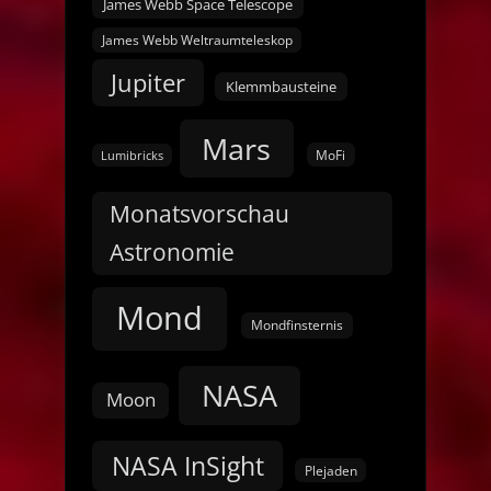
James Webb Space Telescope
James Webb Weltraumteleskop
Jupiter
Klemmbausteine
Mars
MoFi
Lumibricks
Monatsvorschau
Astronomie
Mond
Mondfinsternis
NASA
Moon
NASA InSight
Plejaden