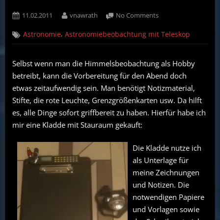
Posted
By
on
11.02.2011
vnawrath
No Comments
on
Die
,
Astronomie
Astronomiebeobachtung mit Teleskop
Kladde
für
Himmelsbeobachtu
Selbst wenn man die Himmelsbeobachtung als Hobby
und
betreibt, kann die Vorbereitung für den Abend doch
Astroleuchten
etwas zeitaufwendig sein. Man benötigt Notizmaterial,
Stifte, die rote Leuchte, Grenzgrößenkarten usw. Da hilft
es, alle Dinge sofort griffbereit zu haben. Hierfür habe ich
mir eine Kladde mit Stauraum gekauft:
Die Kladde nutze ich
als Unterlage für
meine Zeichnungen
und Notizen. Die
notwendigen Papiere
und Vorlagen sowie