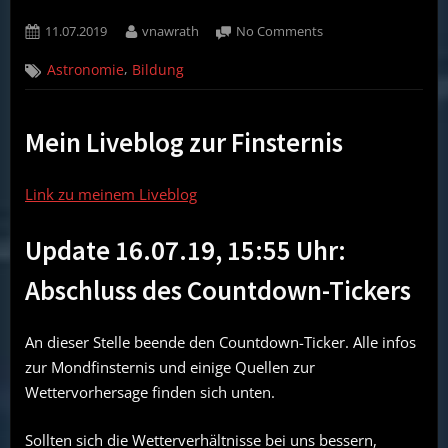
Posted
By
on
11.07.2019
vnawrath
No Comments
on
Countdown-
,
Astronomie
Bildung
Ticker
zur
partiellen
Mein Liveblog zur Finsternis
Mondfinsternis
am
16.07.19
Link zu meinem Liveblog
Update 16.07.19, 15:55 Uhr:
Abschluss des Countdown-Tickers
An dieser Stelle beende den Countdown-Ticker. Alle infos
zur Mondfinsternis und einige Quellen zur
Wettervorhersage finden sich unten.
Sollten sich die Wetterverhältnisse bei uns bessern,