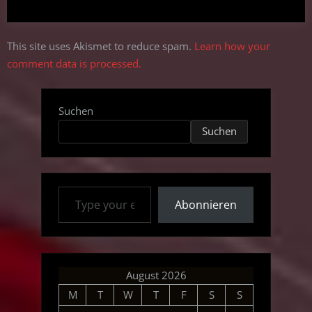
This site uses Akismet to reduce spam.
Learn how your
comment data is processed.
Suchen
Suchen
Type your email…
Abonnieren
August 2026
M
T
W
T
F
S
S