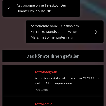
Post
Astronomie ohne Teleskop: Der
Previous
❮
navigation
Himmel im Januar 2017
Post:
Astronomie ohne Teleskop am
Next
31.12.16: Mondsichel – Venus –
❯
Post:
Mars im Sonnenuntergang
Das könnte Ihnen gefallen
Astrofotografie
Mond bedeckt den Aldebaran am 23.02.18 und
weitere Mondimpressionen
25.02.2018
Astronomie