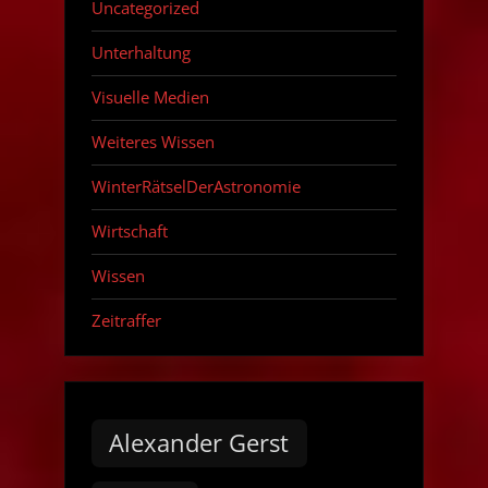
Uncategorized
Unterhaltung
Visuelle Medien
Weiteres Wissen
WinterRätselDerAstronomie
Wirtschaft
Wissen
Zeitraffer
Alexander Gerst