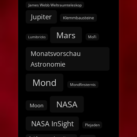
James Webb Weltraumteleskop
Jupiter
Klemmbausteine
Mars
MoFi
Lumibricks
Monatsvorschau
Astronomie
Mond
Mondfinsternis
NASA
Moon
NASA InSight
Plejaden