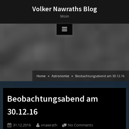
Skip
Volker Nawraths Blog
to
Moin
content
Home
Astronomie
Beobachtungsabend am 30.12.16
Beobachtungsabend am
30.12.16
Posted
By
on
31.12.2016
vnawrath
No Comments