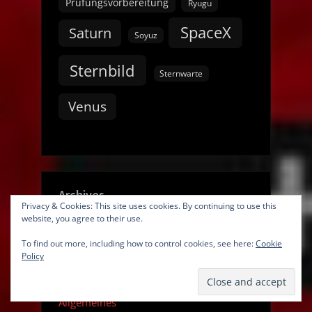
Prüfungsvorbereitung
Ryugu
SpaceX
Saturn
Soyuz
Sternbild
Sternwarte
Venus
Archives
Privacy & Cookies: This site uses cookies. By continuing to use this
website, you agree to their use.
To find out more, including how to control cookies, see here:
Cookie
Policy
Categories
Allgemeines