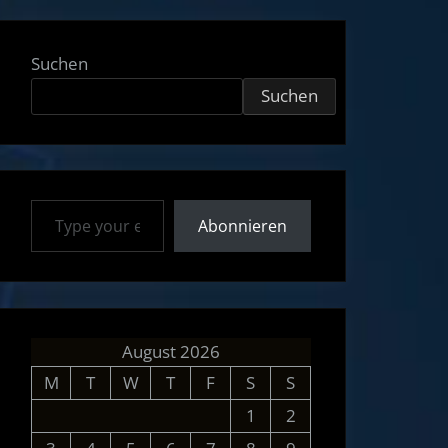
Suchen
Suchen
Type your email…
Abonnieren
August 2026
M
T
W
T
F
S
S
1
2