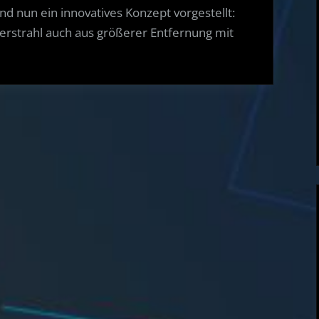
21.05.20
nun ein innovatives Konzept vorgestellt:
erstrahl auch aus größerer Entfernung mit