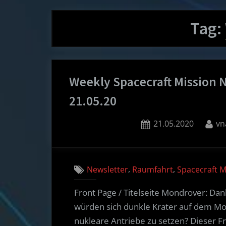
Tag:
Weekly Spacecraft Mission 
21.05.20
Posted
By
21.05.2020
vn
on
,
,
Newsletter
Raumfahrt
Spacecraft 
Front Page / Titelseite Mondrover: Da
würden sich dunkle Krater auf dem Mo
nukleare Antriebe zu setzen? Dieser Fr