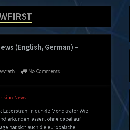
WFIRST
News (English, German) –
on
awrath
No Comments
Weekly
Spacecraft
Mission
Mission News
News
(English,
nk Laserstrahl in dunkle Mondkrater Wie
German)
nd erkunden lassen, ohne dabei auf
–
age hat sich auch die europäische