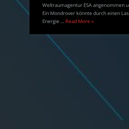
Weltraumagentur ESA angenommen und 
Ein Mondrover könnte durch einen Las
“Weekly
Energie …
Read More
»
Spacecraft
Mission
News
(English,
German)
–
21.05.20”