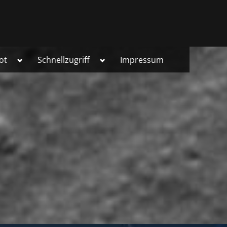
Toggle
Toggle
ot
Schnellzugriff
Impressum
sub-
sub-
menu
menu