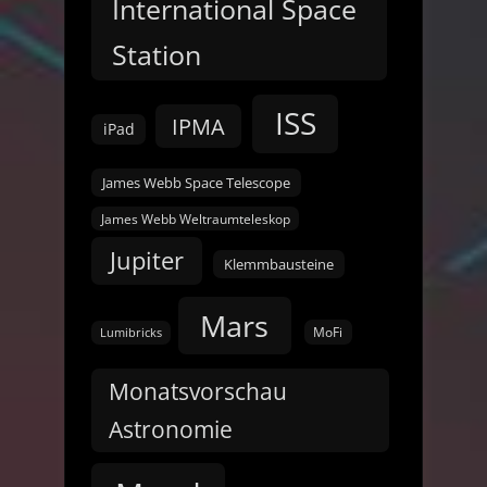
International Space
Station
ISS
IPMA
iPad
James Webb Space Telescope
James Webb Weltraumteleskop
Jupiter
Klemmbausteine
Mars
MoFi
Lumibricks
Monatsvorschau
Astronomie