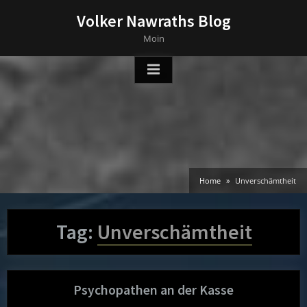
Skip
Volker Nawraths Blog
to
Moin
content
Home
Unverschämtheit
Tag:
Unverschämtheit
Psychopathen an der Kasse