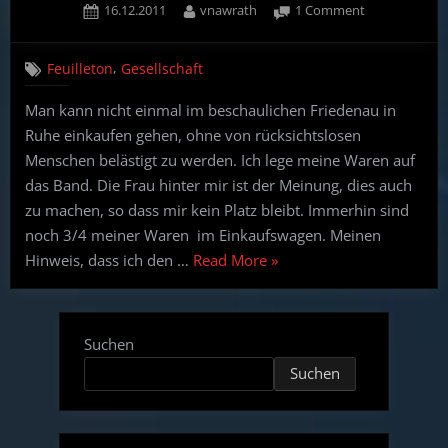
Posted
By
on
16.12.2011
vnawrath
1 Comment
on
Psychopathe
an
,
Feuilleton
Gesellschaft
der
Kasse
Man kann nicht einmal im beschaulichen Friedenau in
Ruhe einkaufen gehen, ohne von rücksichtslosen
Menschen belästigt zu werden. Ich lege meine Waren auf
das Band. Die Frau hinter mir ist der Meinung, dies auch
zu machen, so dass mir kein Platz bleibt. Immerhin sind
noch 3/4 meiner Waren im Einkaufswagen. Meinen
“Psychopathen
Hinweis, dass ich den …
Read More
»
an
der
Kasse”
Suchen
Suchen