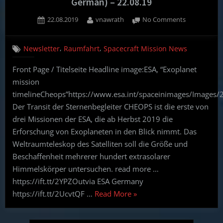
German) – 22.08.19
Posted
By
on
22.08.2019
vnawrath
No Comments
on
Weekly
Spacecraft
,
,
Newsletter
Raumfahrt
Spacecraft Mission News
Mission
News
Front Page / Titelseite Headline image:ESA, “Exoplanet
(English,
mission
German)
–
timelineCheops”https://www.esa.int/spaceinimages/Images/
22.08.19
Der Transit der Sternenbegleiter CHEOPS ist die erste von
drei Missionen der ESA, die ab Herbst 2019 die
Erforschung von Exoplaneten in den Blick nimmt. Das
Weltraumteleskop des Satelliten soll die Größe und
Beschaffenheit mehrerer hundert extrasolarer
Himmelskörper untersuchen. read more …
https://ift.tt/2YPZOutvia ESA Germany
“Weekly
https://ift.tt/2UcvtQF …
Read More
»
Spacecraft
Mission