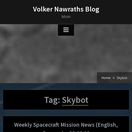
Skip
Volker Nawraths Blog
to
Moin
content
Home
Skybot
Tag:
Skybot
Weekly Spacecraft Mission News (English,