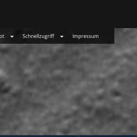
Toggle
Toggle
ot
Schnellzugriff
Impressum
sub-
sub-
menu
menu