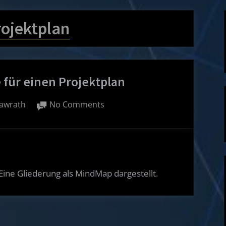
rojektplan
für einen Projektplan
on
awrath
No Comments
MindMap
Template
für
einen Projektplan
 Eine Gliederung als MindMap dargestellt.