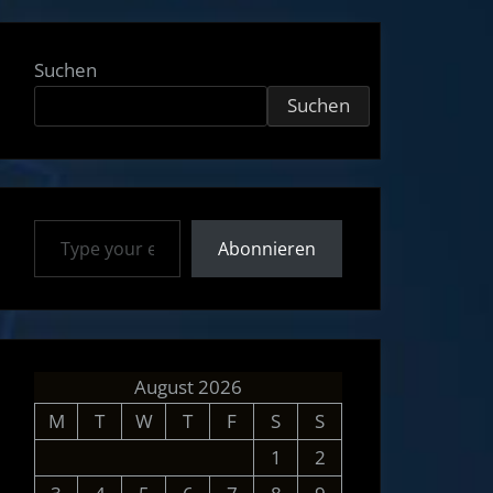
Suchen
Suchen
Type your email…
Abonnieren
August 2026
M
T
W
T
F
S
S
1
2