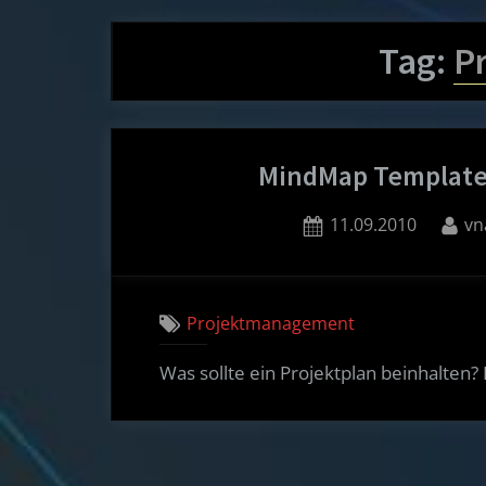
Tag:
P
MindMap Template 
Posted
By
11.09.2010
vn
on
Projektmanagement
Was sollte ein Projektplan beinhalten?