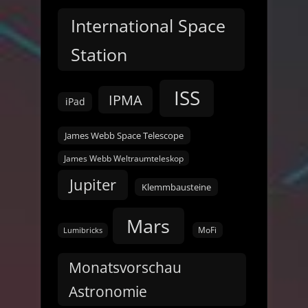
International Space
Station
ISS
IPMA
iPad
James Webb Space Telescope
James Webb Weltraumteleskop
Jupiter
Klemmbausteine
Mars
MoFi
Lumibricks
Monatsvorschau
Astronomie