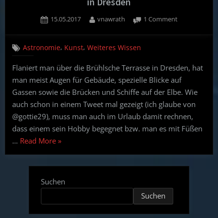
in Dresden
Posted
By
on
15.05.2017
vnawrath
1 Comment
on
Astronomie
im
,
,
Astronomie
Kunst
Weiteres Wissen
Urlaub
–
Flaniert man über die Brühlsche Terrasse in Dresden, hat
Das
man meist Augen für Gebäude, spezielle Blicke auf
Planetendenk
in
Gassen sowie die Brücken und Schiffe auf der Elbe. Wie
Dresden
auch schon in einem Tweet mal gezeigt (ich glaube von
@gottie29), muss man auch im Urlaub damit rechnen,
dass einem sein Hobby begegnet bzw. man es mit Füßen
“Astronomie
…
Read More
»
im
Urlaub
–
Suchen
Das
Suchen
Planetendenkmal
in