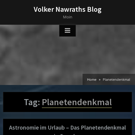
Skip
Volker Nawraths Blog
to
Moin
content
Home
Planetendenkmal
Tag:
Planetendenkmal
Astronomie im Urlaub – Das Planetendenkmal