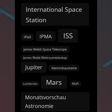
International Space
Station
ISS
IPMA
iPad
James Webb Space Telescope
James Webb Weltraumteleskop
Jupiter
Klemmbausteine
Mars
MoFi
Lumibricks
Monatsvorschau
Astronomie