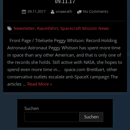
09.11.17
Posted
By
on
09.11.2017
vnawrath
No Comments
on
Spacecraft
Mission
,
,
Newsletter
Raumfahrt
Spacecraft Mission News
News
(English,
Front Page / Titelseite Peggy Whitson: Record-Holding
German)
Astronaut Astronaut Peggy Whitson has spent more time
–
09.11.17
in space than any other American, and that is only one of
the records she holds. Still active with NASA, she hopes to
spend even more time in… space.com Breitbart, other
conservative outlets escalate anti-SpaceX campaign The
“Spacecraft
articles …
Read More
»
Mission
News
(English,
Suchen
German)
Suchen
–
09.11.17”