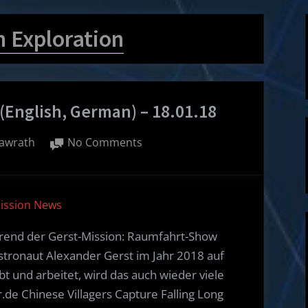
 Exploration
(English, German) – 18.01.18
on
awrath
No Comments
Spacecraft
Mission
News
Mission News
(English,
German)
hrend der Gerst-Mission: Raumfahrt-Show
–
stronaut Alexander Gerst im Jahr 2018 auf
18.01.18
bt und arbeitet, wird das auch wieder viele
.de Chinese Villagers Capture Falling Long