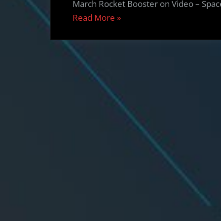
March Rocket Booster on Video – Space
“Spacecraft
Read More
»
Mission
News
(English,
German)
–
18.01.18”