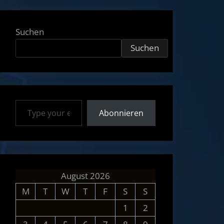
Suchen
Suchen
Type your email…
Abonnieren
August 2026
M
T
W
T
F
S
S
1
2