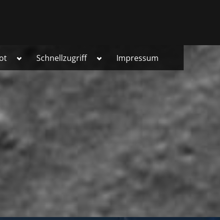
Toggle
Toggle
ot
Schnellzugriff
Impressum
sub-
sub-
menu
menu