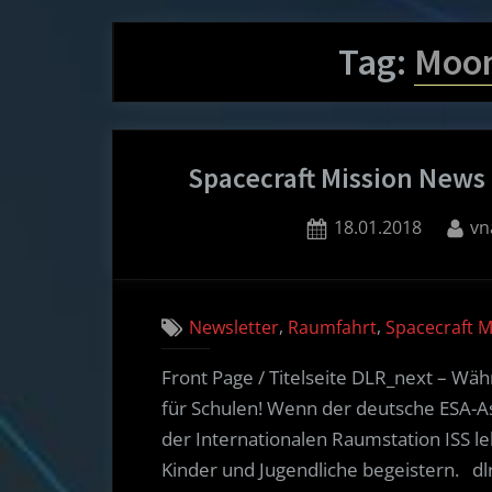
Tag:
Moon
Spacecraft Mission News 
Posted
By
18.01.2018
vn
on
,
,
Newsletter
Raumfahrt
Spacecraft 
Front Page / Titelseite DLR_next – Wä
für Schulen! Wenn der deutsche ESA-A
der Internationalen Raumstation ISS le
Kinder und Jugendliche begeistern. dlr