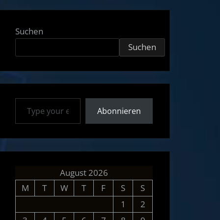
Suchen
Suchen
Type your email…
Abonnieren
August 2026
M
T
W
T
F
S
S
1
2