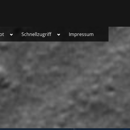
Toggle
Toggle
ot
Schnellzugriff
Impressum
sub-
sub-
menu
menu