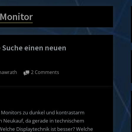
Monitor
 Suche einen neuen
y
on
nawrath
2 Comments
Wie
man
ohne
monatelange
Suche
en Monitors zu dunkel und kontrastarm
einen
en Neukauf, da gerade in technischem
neuen
elche Displaytechnik ist besser? Welche