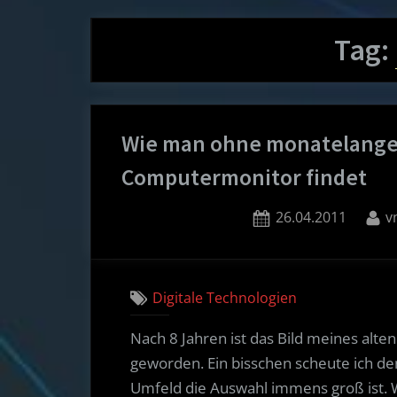
Tag:
Wie man ohne monatelange
Computermonitor findet
Posted
B
26.04.2011
v
on
Digitale Technologien
Nach 8 Jahren ist das Bild meines alt
geworden. Ein bisschen scheute ich d
Umfeld die Auswahl immens groß ist. W