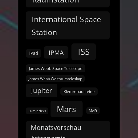
International Space
Station
ISS
IPMA
iPad
James Webb Space Telescope
James Webb Weltraumteleskop
Jupiter
Klemmbausteine
Mars
MoFi
Lumibricks
Monatsvorschau