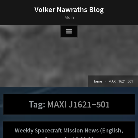
Skip
Volker Nawraths Blog
to
Moin
content
Home
MAXI J1621−501
Tag:
MAXI J1621−501
Weekly Spacecraft Mission News (English,