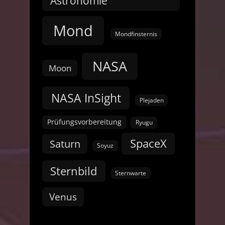
Astronomie
Mond
Mondfinsternis
NASA
Moon
NASA InSight
Plejaden
Prüfungsvorbereitung
Ryugu
SpaceX
Saturn
Soyuz
Sternbild
Sternwarte
Venus