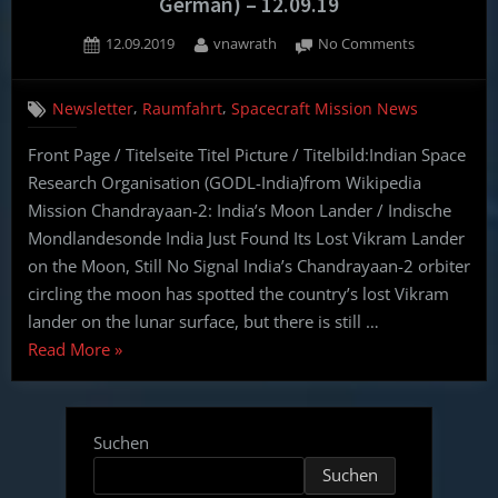
German) – 12.09.19
Posted
By
on
12.09.2019
vnawrath
No Comments
on
Weekly
Spacecraft
,
,
Newsletter
Raumfahrt
Spacecraft Mission News
Mission
News
Front Page / Titelseite Titel Picture / Titelbild:Indian Space
(English,
Research Organisation (GODL-India)from Wikipedia
German)
–
Mission Chandrayaan-2: India’s Moon Lander / Indische
12.09.19
Mondlandesonde India Just Found Its Lost Vikram Lander
on the Moon, Still No Signal India’s Chandrayaan-2 orbiter
circling the moon has spotted the country’s lost Vikram
lander on the lunar surface, but there is still …
“Weekly
Read More
»
Spacecraft
Mission
News
Suchen
(English,
Suchen
German)