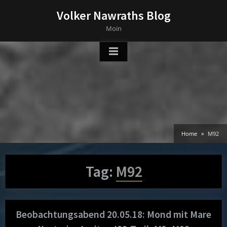
Skip
Volker Nawraths Blog
to
Moin
content
Home
M92
Tag:
M92
Beobachtungsabend 20.05.18: Mond mit Mare