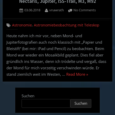
Nectaris, Jupiter, ISS-Trail, M3, M92
Posted
By
on
03.06.2018
vnawrath
No Comments
on
Beobachtun
20.05.18:
,
Astronomie
Astronomiebeobachtung mit Teleskop
Mond
mit
Heute nahm ich mir vor, neben Mond- und
Mare
Jupiterfotografien auch noch klassisch mit „Papier und
Nectaris,
Jupiter,
Bleistift“ (bei mir: iPad und Pencil) zu beobachten. Beim
ISS-
Mond war wieder ein Mosaikbild geplant. Dies fiel aber
Trail,
gründlich ins Wasser, denn ich trödelte und vergaß, dass
M3,
der Mond für mich vorzeitig verschwinden würde. Er
M92
“Beobachtungsa
stand ziemlich weit im Westen, …
Read More
»
20.05.18:
Mond
mit
Suchen
Mare
Suchen
Nectaris,
Jupiter,