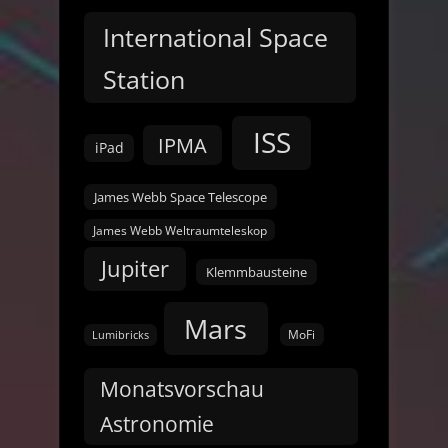
International Space
Station
ISS
IPMA
iPad
James Webb Space Telescope
James Webb Weltraumteleskop
Jupiter
Klemmbausteine
Mars
MoFi
Lumibricks
Monatsvorschau
Astronomie