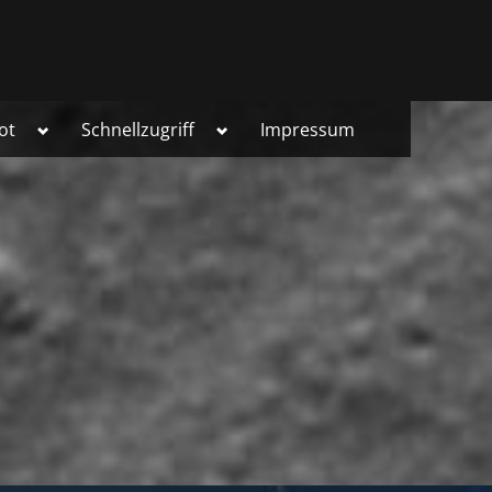
Toggle
Toggle
ot
Schnellzugriff
Impressum
sub-
sub-
menu
menu