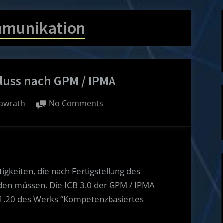
munikation
luss nach GPM / IPMA
on
awrath
No Comments
Der
Projektabschluss
nach
GPM
/
tigkeiten, die nach Fertigstellung des
IPMA
den müssen. Die ICB 3.0 der GPM / IPMA
 1.20 des Werks “Kompetenzbasiertes