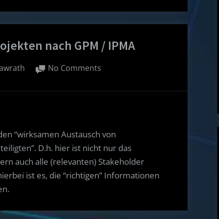
ojekten nach GPM / IPMA
on
awrath
No Comments
Kommunikation
in
Projekten
nach
GPM
den “wirksamen Austausch von
/
ligten”. D.h. hier ist nicht nur das
IPMA
ern auch alle (relevanten) Stakeholder
erbei ist es, die “richtigen” Informationen
en.