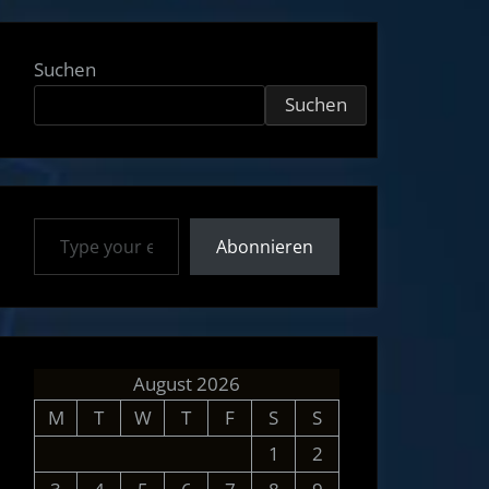
Suchen
Suchen
Type your email…
Abonnieren
August 2026
M
T
W
T
F
S
S
1
2