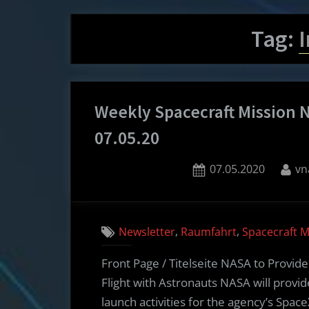
Tag:
Weekly Spacecraft Mission 
07.05.20
Posted
By
07.05.2020
vn
on
,
,
Newsletter
Raumfahrt
Spacecraft 
Front Page / Titelseite NASA to Provi
Flight with Astronauts NASA will prov
launch activities for the agency’s Spac