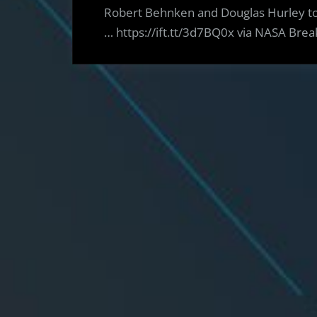
Robert Behnken and Douglas Hurley to 
… https://ift.tt/3d7BQ0x via NASA Br