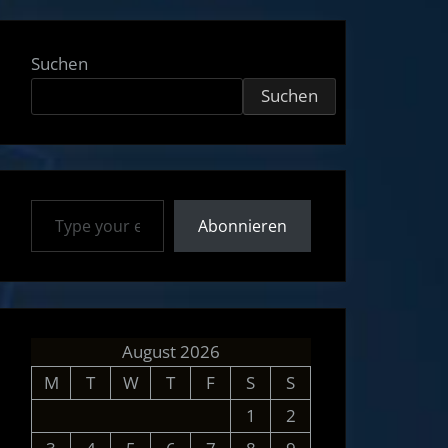
Suchen
Suchen
Type your email…
Abonnieren
August 2026
M
T
W
T
F
S
S
1
2