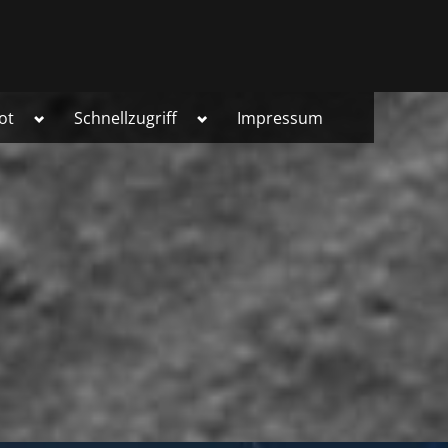
Toggle
Toggle
ot
Schnellzugriff
Impressum
sub-
sub-
menu
menu