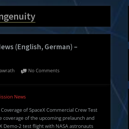
Ingenuity
News (English, German) –
on
awrath
No Comments
Weekly
Spacecraft
Mission
Mission News
News
(English,
de Coverage of SpaceX Commercial Crew Test
German)
ide coverage of the upcoming prelaunch and
–
eX Demo-2 test flight with NASA astronauts