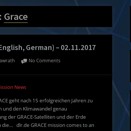
:
Grace
English, German) – 02.11.2017
on
awrath
No Comments
Spacecraft
Mission
News
Mission News
(English,
German)
RACE geht nach 15 erfolgreichen Jahren zu
–
n und den Klimawandel genau
02.11.2017
ung der GRACE-Satelliten und der Erde
n die… dlr.de GRACE mission comes to an