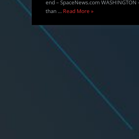
end – SpaceNews.com WASHINGTON – A
“Spacecraft
than …
Read More
»
Mission
News
(English,
German)
–
02.11.2017”