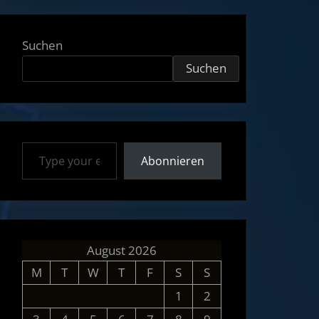
Suchen
Suchen
Type your email…
Abonnieren
August 2026
M
T
W
T
F
S
S
1
2