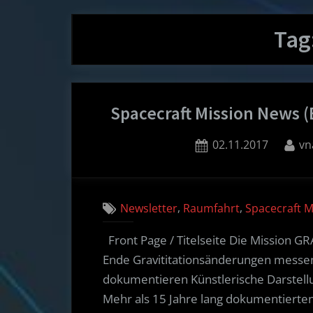
Tag
Spacecraft Mission News (
Posted
By
02.11.2017
vn
on
,
,
Newsletter
Raumfahrt
Spacecraft 
Front Page / Titelseite Die Mission G
Ende Gravititationsänderungen messe
dokumentieren Künstlerische Darstell
Mehr als 15 Jahre lang dokumentierte