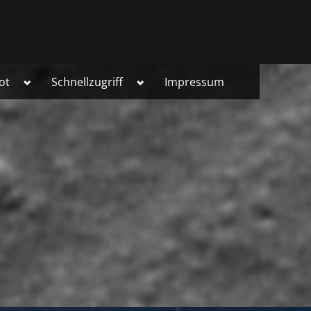
Toggle
Toggle
ot
Schnellzugriff
Impressum
sub-
sub-
menu
menu