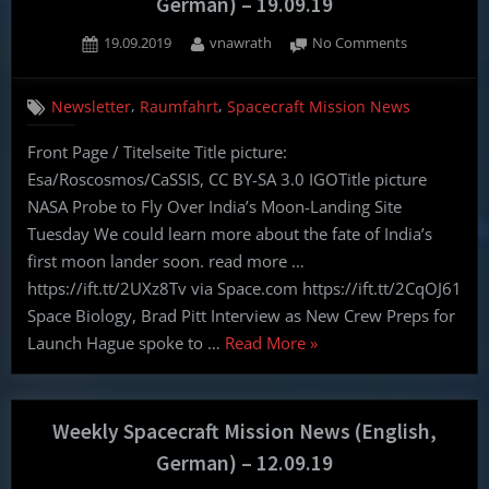
German) – 19.09.19
Posted
By
on
19.09.2019
vnawrath
No Comments
on
Weekly
Spacecraft
,
,
Newsletter
Raumfahrt
Spacecraft Mission News
Mission
News
Front Page / Titelseite Title picture:
(English,
Esa/Roscosmos/CaSSIS, CC BY-SA 3.0 IGOTitle picture
German)
–
NASA Probe to Fly Over India’s Moon-Landing Site
19.09.19
Tuesday We could learn more about the fate of India’s
first moon lander soon. read more …
https://ift.tt/2UXz8Tv via Space.com https://ift.tt/2CqOJ61
Space Biology, Brad Pitt Interview as New Crew Preps for
“Weekly
Launch Hague spoke to …
Read More
»
Spacecraft
Mission
News
Weekly Spacecraft Mission News (English,
(English,
German) – 12.09.19
German)