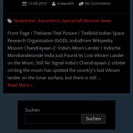
Posted
By
on
12.09.2019
vnawrath
No Comments
–
on
Weekly
19.09.19”
Spacecraft
,
,
Newsletter
Raumfahrt
Spacecraft Mission News
Mission
News
Front Page / Titelseite Titel Picture / Titelbild:Indian Space
(English,
Research Organisation (GODL-India)from Wikipedia
German)
–
Mission Chandrayaan-2: India’s Moon Lander / Indische
12.09.19
Mondlandesonde India Just Found Its Lost Vikram Lander
on the Moon, Still No Signal India’s Chandrayaan-2 orbiter
circling the moon has spotted the country’s lost Vikram
lander on the lunar surface, but there is still …
“Weekly
Read More
»
Spacecraft
Mission
News
Suchen
(English,
Suchen
German)
–