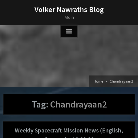
Skip
Volker Nawraths Blog
to
Moin
content
Home
Chandrayaan2
Tag:
Chandrayaan2
Weekly Spacecraft Mission News (English,