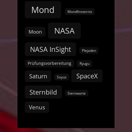
Mond
Mondfinsternis
NASA
Moon
NASA InSight
Plejaden
Prüfungsvorbereitung
Ryugu
SpaceX
Saturn
Soyuz
Sternbild
Sternwarte
Venus