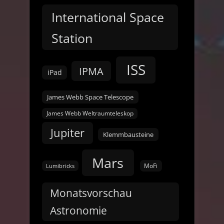
International Space
Station
ISS
IPMA
iPad
James Webb Space Telescope
James Webb Weltraumteleskop
Jupiter
Klemmbausteine
Mars
MoFi
Lumibricks
Monatsvorschau
Astronomie