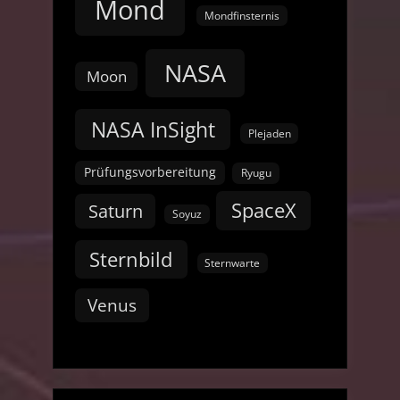
Mond
Mondfinsternis
NASA
Moon
NASA InSight
Plejaden
Prüfungsvorbereitung
Ryugu
SpaceX
Saturn
Soyuz
Sternbild
Sternwarte
Venus