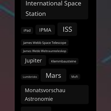
International Space
Station
ISS
IPMA
iPad
James Webb Space Telescope
James Webb Weltraumteleskop
Jupiter
Klemmbausteine
Mars
MoFi
Lumibricks
Monatsvorschau
Astronomie