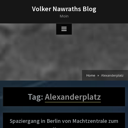
Skip
Volker Nawraths Blog
to
Moin
content
Home
Alexanderplatz
Tag:
Alexanderplatz
Spaziergang in Berlin von Machtzentrale zum