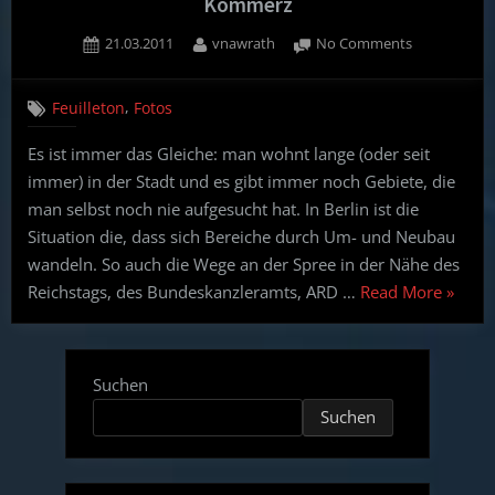
Kommerz
Posted
By
on
21.03.2011
vnawrath
No Comments
on
Spaziergang
in
,
Feuilleton
Fotos
Berlin
von
Es ist immer das Gleiche: man wohnt lange (oder seit
Machtzentra
immer) in der Stadt und es gibt immer noch Gebiete, die
zum
Kommerz
man selbst noch nie aufgesucht hat. In Berlin ist die
Situation die, dass sich Bereiche durch Um- und Neubau
wandeln. So auch die Wege an der Spree in der Nähe des
“Spazi
Reichstags, des Bundeskanzleramts, ARD …
Read More
»
in
Berlin
von
Suchen
Machtz
Suchen
zum
Komme