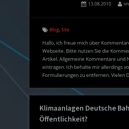
Posted
By
13.08.2010
v
on
,
Blog
Site
Hallo, ich freue mich über Kommentar
Webseite. Bitte nutzen Sie die Komme
Artikel. Allgemeine Kommentare und 
eintragen. Ich behalte mir allerdings v
Formulierungen zu entfernen. Vielen 
Klimaanlagen Deutsche Bahn
Öffentlichkeit?