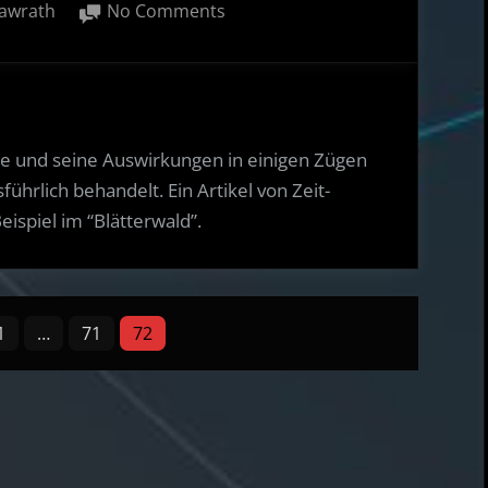
on
awrath
No Comments
Klimaanlagen
Deutsche
Bahn
–
Wieso
age und seine Auswirkungen in einigen Zügen
erst
hrlich behandelt. Ein Artikel von Zeit-
jetzt
eispiel im “Blätterwald”.
mediale
Öffentlichkeit?
1
…
71
72