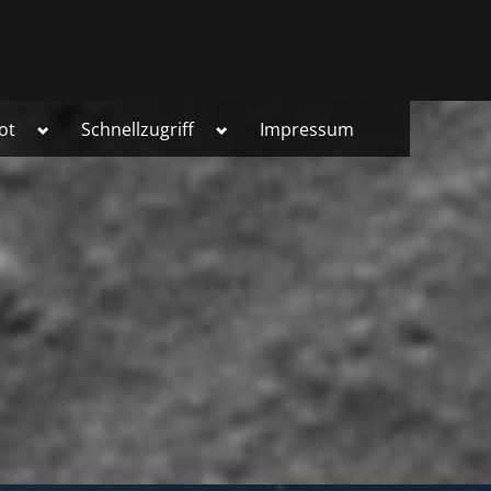
Toggle
Toggle
ot
Schnellzugriff
Impressum
sub-
sub-
menu
menu