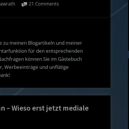
on
nawrath
21 Comments
Computer!”
Gästebuch
von
Volker
Nawrath
e zu meinen Blogartikeln und meiner
ntarfunktion für den entsprechenden
Nachfragen können Sie im Gästebuch
or, Werbeeinträge und unflätige
Dank!
 – Wieso erst jetzt mediale