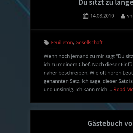
Du sitzt zu lan
Posted
By
14.08.2010
vn
on
,
Feuilleton
Gesellschaft
Wenn noch jemand zu mir sagt “Du sitz
ich zu meinem Chef. Nach dieser Einf
näher beschreiben. Wie oft hören Leu
genannten Satz. Ich sage, dieser Satz i
und unsinnig. Ich kann mich …
Read M
Gästebuch vo