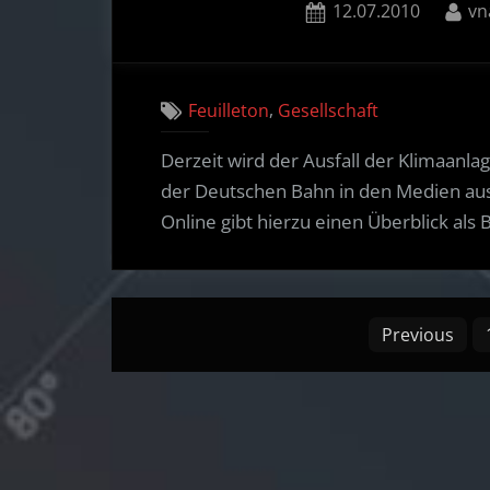
Posted
By
12.07.2010
vn
on
,
Feuilleton
Gesellschaft
Derzeit wird der Ausfall der Klimaanl
der Deutschen Bahn in den Medien ausfü
Online gibt hierzu einen Überblick als B
Posts
Previous
pagination