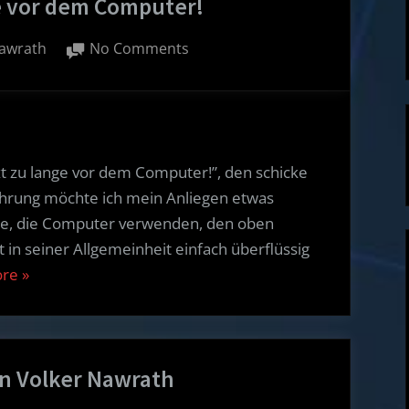
ge vor dem Computer!
on
awrath
No Comments
Du
sitzt
zu
lange
vor
t zu lange vor dem Computer!”, den schicke
dem
ührung möchte ich mein Anliegen etwas
Computer!
te, die Computer verwenden, den oben
st in seiner Allgemeinheit einfach überflüssig
“Du
ore
»
sitzt
zu
lange
n Volker Nawrath
vor
dem