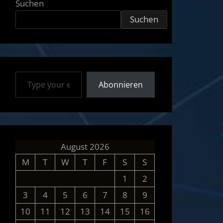
Suchen
Suchen
Type your email…
Abonnieren
August 2026
M
T
W
T
F
S
S
1
2
3
4
5
6
7
8
9
10
11
12
13
14
15
16