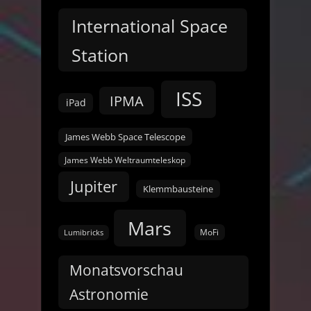
International Space
Station
ISS
IPMA
iPad
James Webb Space Telescope
James Webb Weltraumteleskop
Jupiter
Klemmbausteine
Mars
MoFi
Lumibricks
Monatsvorschau
Astronomie