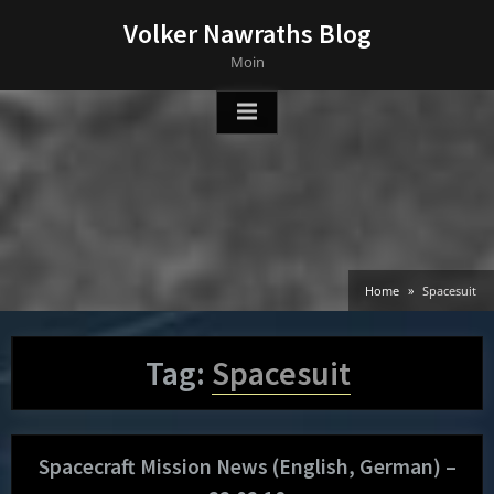
Skip
Volker Nawraths Blog
to
Moin
content
Home
Spacesuit
Tag:
Spacesuit
Spacecraft Mission News (English, German) –