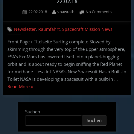
22.02.18
Posted
By
on
22.02.2018
vnawrath
No Comments
on
Spacecraft
Mission
,
,
Newsletter
Raumfahrt
Spacecraft Mission News
News
(English,
Front Page / Titelseite Surfing complete Slowed by
German)
skimming through the very top of the upper atmosphere,
–
22.02.18
ESA’s ExoMars has lowered itself into a planet-hugging
orbit and is about ready to begin sniffing the Red Planet
for methane. esa.int NASA’s New Spacesuit Has a Built-In
Toilet NASA is developing a spacesuit with a built-in …
“Spacecraft
Read More
»
Mission
News
(English,
Suchen
German)
Suchen
–
22.02.18”