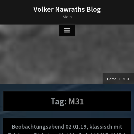
Skip
Volker Nawraths Blog
to
Moin
content
Home
M31
Tag:
M31
Beobachtungsabend 02.01.19, klassisch mit