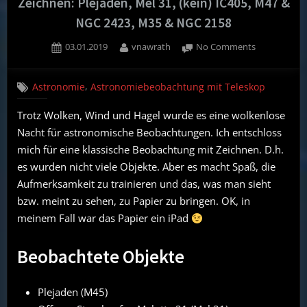
Zeichnen: Plejaden, Mel 31, (kein) IC405, M47 &
NGC 2423, M35 & NGC 2158
Posted
By
on
03.01.2019
vnawrath
No Comments
on
Beobachtun
02.01.19,
,
Astronomie
Astronomiebeobachtung mit Teleskop
klassisch
mit
Trotz Wolken, Wind und Hagel wurde es eine wolkenlose
Zeichnen:
Nacht für astronomische Beobachtungen. Ich entschloss
Plejaden,
Mel
mich für eine klassische Beobachtung mit Zeichnen. D.h.
31,
es wurden nicht viele Objekte. Aber es macht Spaß, die
(kein)
Aufmerksamkeit zu trainieren und das, was man sieht
IC405,
bzw. meint zu sehen, zu Papier zu bringen. OK, in
M47
meinem Fall war das Papier ein iPad
&
NGC
2423,
Beobachtete Objekte
M35
&
NGC
Plejaden (M45)
2158