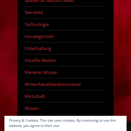
Spacecraft Mission News
Sternbild
Technologie
Uncategorized
Unterhaltung
Visuelle Medien
Weiteres Wissen
WinterRätselDerAstronomie
Wirtschaft
Wissen
Zeitraffer
Privacy & Cookies: This site uses cookies. By continuing to use this
website, you agree to their use.