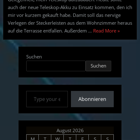
NGC
auch der neue Teleskop-Akku zu Einsatz kommen, den ich
2423,
mir vor kurzem gekauft habe. Damit soll das nervige
M35
Verlegen der Steckerleisten aus dem Wohnzimmer heraus
&
“Beobacht
auf die Terrasse entfallen. Außerdem …
Read More
»
NGC
15.10.17
2158”
–
Jungfernb
Suchen
mit
Suchen
Teleskop-
Akku”
Type your email…
Abonnieren
August 2026
M
T
W
T
F
S
S