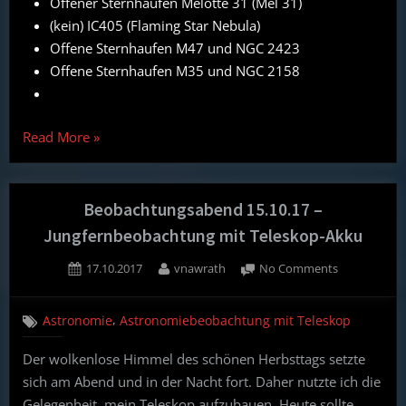
Offener Sternhaufen Melotte 31 (Mel 31)
(kein) IC405 (Flaming Star Nebula)
Offene Sternhaufen M47 und NGC 2423
Offene Sternhaufen M35 und NGC 2158
“Beobachtungsabend
Read More
»
02.01.19,
klassisch
mit
Beobachtungsabend 15.10.17 –
Zeichnen:
Jungfernbeobachtung mit Teleskop-Akku
Plejaden,
Posted
By
on
17.10.2017
vnawrath
No Comments
Mel
on
Beobachtun
31,
15.10.17
(kein)
,
Astronomie
Astronomiebeobachtung mit Teleskop
–
IC405,
Jungfernbeo
Der wolkenlose Himmel des schönen Herbsttags setzte
M47
mit
sich am Abend und in der Nacht fort. Daher nutzte ich die
Teleskop-
&
Akku
Gelegenheit, mein Teleskop aufzubauen. Heute sollte