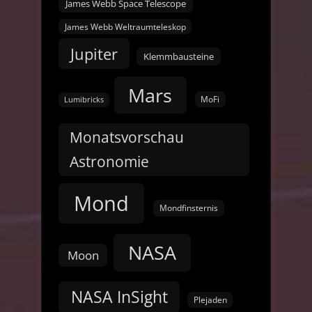
James Webb Space Telescope
James Webb Weltraumteleskop
Jupiter
Klemmbausteine
Mars
MoFi
Lumibricks
Monatsvorschau
Astronomie
Mond
Mondfinsternis
NASA
Moon
NASA InSight
Plejaden