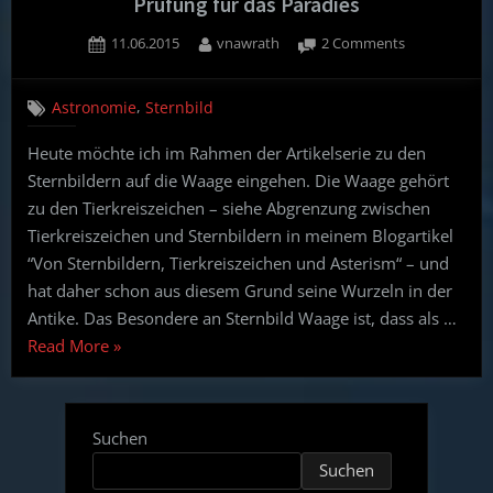
Prüfung für das Paradies
Posted
By
on
11.06.2015
vnawrath
2 Comments
on
Die
Waage
,
Astronomie
Sternbild
–
Sinnbild
Heute möchte ich im Rahmen der Artikelserie zu den
für
Sternbildern auf die Waage eingehen. Die Waage gehört
Gerechtigkeit
und
zu den Tierkreiszeichen – siehe Abgrenzung zwischen
die
Tierkreiszeichen und Sternbildern in meinem Blogartikel
Prüfung
“Von Sternbildern, Tierkreiszeichen und Asterism“ – und
für
hat daher schon aus diesem Grund seine Wurzeln in der
das
Antike. Das Besondere an Sternbild Waage ist, dass als …
Paradies
“Die
Read More
»
Waage
–
Sinnbild
Suchen
für
Suchen
Gerechtigkeit