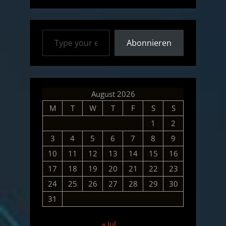
und
die
Type your email…
Prüfung
Abonnieren
für
das
Paradies”
August 2026
M
T
W
T
F
S
S
1
2
3
4
5
6
7
8
9
10
11
12
13
14
15
16
17
18
19
20
21
22
23
24
25
26
27
28
29
30
31
« Jul