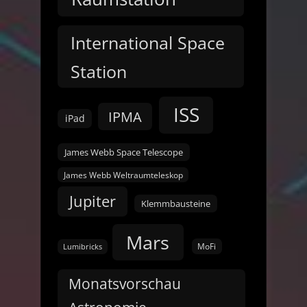
International Space
Station
ISS
IPMA
iPad
James Webb Space Telescope
James Webb Weltraumteleskop
Jupiter
Klemmbausteine
Mars
MoFi
Lumibricks
Monatsvorschau