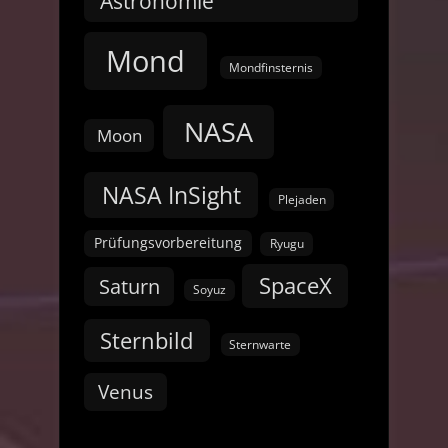
Astronomie
Mond
Mondfinsternis
NASA
Moon
NASA InSight
Plejaden
Prüfungsvorbereitung
Ryugu
SpaceX
Saturn
Soyuz
Sternbild
Sternwarte
Venus