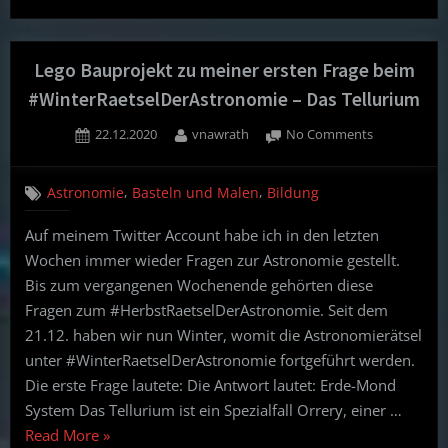
zum
meinem
Blogartikel
Lego Bauprojekt zu meiner ersten Frage beim
Lego
#WinterRaetselDerAstronomie – Das Tellurium
Bauprojekt
Posted
By
on
22.12.2020
vnawrath
No Comments
–
on
Lego
Das
Bauprojekt
Tellurium”
,
,
Astronomie
Basteln und Malen
Bildung
zu
meiner
Auf meinem Twitter Account habe ich in den letzten
ersten
Wochen immer wieder Fragen zur Astronomie gestellt.
Frage
beim
Bis zum vergangenen Wochenende gehörten diese
#WinterRaet
Fragen zum #HerbstRaetselDerAstronomie. Seit dem
–
21.12. haben wir nun Winter, womit die Astronomierätsel
Das
unter #WinterRaetselDerAstronomie fortgeführt werden.
Tellurium
Die erste Frage lautete: Die Antwort lautet: Erde-Mond
System Das Tellurium ist ein Spezialfall Orrery, einer …
“Lego
Read More
»