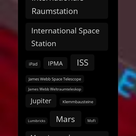
Raumstation
International Space
Station
ISS
IPMA
iPad
James Webb Space Telescope
James Webb Weltraumteleskop
Jupiter
Klemmbausteine
Mars
MoFi
Lumibricks