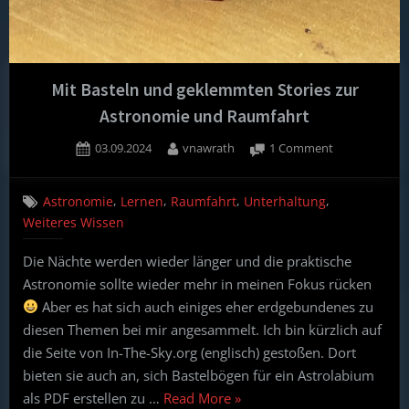
Mit Basteln und geklemmten Stories zur
Astronomie und Raumfahrt
Posted
By
on
03.09.2024
vnawrath
1 Comment
on
Mit
Basteln
,
,
,
,
Astronomie
Lernen
Raumfahrt
Unterhaltung
und
Weiteres Wissen
geklemmten
Stories
Die Nächte werden wieder länger und die praktische
zur
Astronomie
Astronomie sollte wieder mehr in meinen Fokus rücken
und
Aber es hat sich auch einiges eher erdgebundenes zu
Raumfahrt
diesen Themen bei mir angesammelt. Ich bin kürzlich auf
die Seite von In-The-Sky.org (englisch) gestoßen. Dort
bieten sie auch an, sich Bastelbögen für ein Astrolabium
“Mit
als PDF erstellen zu …
Read More
»