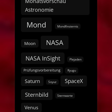
Monatsvorschau
Astronomie
Mond
Mondfinsternis
NASA
Moon
NASA InSight
Plejaden
Prüfungsvorbereitung
Ryugu
SpaceX
Saturn
Soyuz
Sternbild
Sternwarte
Venus