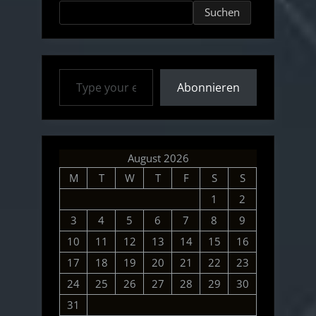
Mars
Suchen
landen
–
NASA
Type your email…
InSight”
Abonnieren
August 2026
M
T
W
T
F
S
S
1
2
3
4
5
6
7
8
9
10
11
12
13
14
15
16
17
18
19
20
21
22
23
24
25
26
27
28
29
30
31