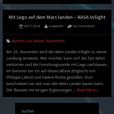
Bauprojekt
zu
meiner
Mit Lego auf dem Mars landen – NASA InSight
ersten
Posted
By
on
09.11.2018
vnawrath
No Comments
Frage
on
Mit
beim
Lego
#WinterRaetselDerAstronomie
,
Basteln und Malen
Raumfahrt
auf
–
dem
Am 26. November wird der Mars Lander InSight zu seiner
Mars
Das
Landung ansetzen. Wer möchte, kann sich die Zeit dahin
landen
Tellurium”
–
verkürzen und die Forschungssonde mit Lego nachbauen.
NASA
Im Sommer bin ich auf dieses eBook (Englisch) von
InSight
Philippe Labrot und Valérie Roche gestoßen. Dort
beschreiben sie, wie man den Mars Lander bauen kann.
“Mit
Der Bausatz mit einigen Ergänzungen …
Read More
»
Lego
auf
dem
Suchen