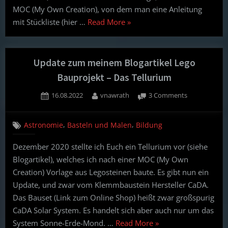
MOC (My Own Creation), von dem man eine Anleitung
“Geklemmte
mit Stückliste (hier …
Read More
»
Himmelsmechanik:
Der
Mondphasensimulator
Update zum meinem Blogartikel Lego
aus
Bauprojekt – Das Tellurium
Legosteinen”
Posted
By
on
16.08.2022
vnawrath
3 Comments
on
Update
zum
,
,
Astronomie
Basteln und Malen
Bildung
meinem
Blogartikel
Dezember 2020 stellte ich Euch ein Tellurium vor (siehe
Lego
Blogartikel), welches ich nach einer MOC (My Own
Bauprojekt
–
Creation) Vorlage aus Legosteinen baute. Es gibt nun ein
Das
Update, und zwar vom Klemmbaustein Hersteller CaDA.
Tellurium
Das Bauset (Link zum Online Shop) heißt zwar großspurig
CaDA Solar System. Es handelt sich aber auch nur um das
“Update
System Sonne-Erde-Mond. …
Read More
»