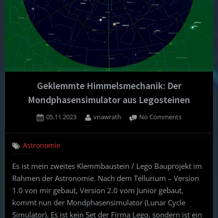
Geklemmte Himmelsmechanik: Der
Mondphasensimulator aus Legosteinen
Posted
By
on
05.11.2023
vnawrath
No Comments
on
Geklemmte
Himmelsmec
Astronomie
Der
Mondphasen
Es ist mein zweites Klemmbaustein / Lego Bauprojekt im
aus
Rahmen der Astronomie. Nach dem Tellurium – Version
Legosteinen
1.0 von mir gebaut, Version 2.0 vom Junior gebaut,
kommt nun der Mondphasensimulator (Lunar Cycle
Simulator). Es ist kein Set der Firma Lego, sondern ist ein